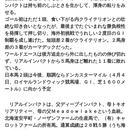
ンパクトは持ち前のしぶとさを生かして、渾身の粘りをみ
せる。
ゴール前はただ１頭、食い下がる内クライテリオンとの壮
絶な叩き合いとなったが、最後までたぐいまれな勝負根性
を発揮して押し切り、海外初挑戦でうれしい２度目のＧＩ
制覇を成し遂げた。短頭差２着がクライテリオン。２馬身
差の３着がカーマデックだった。
ワールドエースは後方追走から外に出したものの伸び切れ
ず、リアルインパクトから５馬身ほど離れた１１着に敗れ
ている。
日本馬２頭は今後、順調ならドンカスターマイル（４月４
日、ロイヤルランドウィック競馬場、ＧＩ、芝１６００メ
ートル）に向かう予定
リアルインパクトは、父ディープインパクト、母トキオ
リアリティー、母の父Ｍｅａｄｏｗｌａｋｅという血統。
北海道安平町・ノーザンファームの生産馬で、（有）キャ
ロットファームの所有馬。通算成績は２６戦５勝（うち海