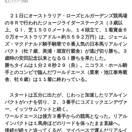
ID:???*.net
２１日にオーストラリア・ローズヒルガーデンズ競馬場
の８Ｒで行われたジョージライダーステークス（３歳以
上、ＧＩ、芝１５００メートル、１４頭立て、１着賞金６
０万オーストラリアドル＝約５５９２万円）は、ジェーム
ズ・マクドナルド騎手騎乗で６番人気の日本馬リアルイン
パクト（牡７歳、美浦・堀宣行厩舎）が逃げ切り勝ち。３
歳時の安田記念以来となるＧＩ勝ちを果たした。
勝ちタイムは１分２８秒２９（良）。ニコラス・ホール騎
手とのコンビで臨んだワールドエース（栗東・池江泰寿厩
舎、牡６歳）は１１着に終わっている。
スタートは五分に出たが、じわっと加速したリアルイン
パクトがハナを切り、２、３番手にコズミックエンデヴァ
ー、イッツサムワットと続く。
ワールドエースは後方３番手からの競馬となった。リアル
インパクトは１馬身ほどのリードを保ったまま直線へ。
後続が続々と迫ってくるが、マイペースで運んだリアルイ