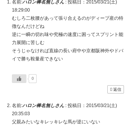
名前:
ハロン棒名無しさん
:
投稿日：2015/03/21(土)
18:29:00
むしろ二枚腰があって張り合えるのがディープ産の特
徴なんだけどね
逆に一瞬の切れ味や究極の速度に困ってスプリント能
力展開に苦しむ
そうじゃなければ直線の長い府中や京都阪神外やドバ
イで勝ち鞍量産できない
0
返信
名前:
ハロン棒名無しさん
:
投稿日：2015/03/21(土)
20:35:03
父親みたいなキレッキレな馬が逆にいない