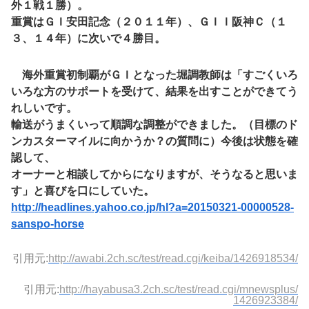
外１戦１勝）。
重賞はＧＩ安田記念（２０１１年）、ＧＩＩ阪神Ｃ（１
３、１４年）に次いで４勝目。
海外重賞初制覇がＧＩとなった堀調教師は「すごくいろ
いろな方のサポートを受けて、結果を出すことができてう
れしいです。
輸送がうまくいって順調な調整ができました。（目標のド
ンカスターマイルに向かうか？の質問に）今後は状態を確
認して、
オーナーと相談してからになりますが、そうなると思いま
す」と喜びを口にしていた。
http://headlines.yahoo.co.jp/hl?a=20150321-00000528-
sanspo-horse
引用元:
http://awabi.2ch.sc/test/read.cgi/keiba/1426918534/
引用元:
http://hayabusa3.2ch.sc/test/read.cgi/mnewsplus/
1426923384/