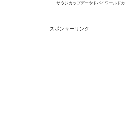
サウジカップデーやドバイワールドカッ
プデー、BC2日目は全て買えるようにな
った官報の海外馬券発売対象レース一覧
ざっと見たけど、...
スポンサーリンク