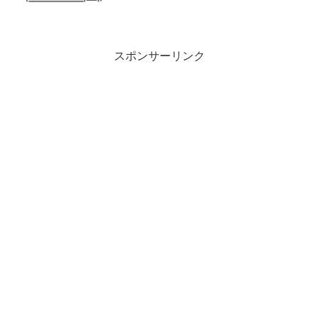
順。7月20日(祝月)に盛岡競馬場で行われ
る、第30回マーキュリーカップ(JpnIII･3
歳上･左20...
スポンサーリンク