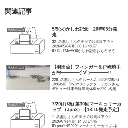
関連記事
5/5(火)かしわ記念 20時05分発
地方競馬2026
走
32: 名無しさん＠実況で競馬板アウト
2026/05/04(月) 00:16:48.57
ID:DqITMwEO0かしわ記念おもろそう川
須に戻ったシャマル覚醒しろ#かしわ記念
枠順。5月5日(祝火)に船橋競馬場で行われ
る、第38回かしわ記...
【羽田盃】フィンガー＆戸崎騎手
地方競馬2026
がｷﾀ━━━━(ﾟ∀ﾟ)━━━━!!
228: 名無しさん＠おーぷん 26/04/29(水)
19:04:46 ID:v2mDロックターミガンさん
デビュー以来最軽量馬体重か229: 名無し
さん＠おーぷん 26/04/29(水) 19:04:57
ID:B7sZダート三冠レースの...
7/20(月/祝) 第30回マーキュリーカ
地方競馬2026
ップ （Jpn3）【18:15発走予定】
1: 名無しさん＠実況で競馬板アウト
2026/07/17(金) 14:33:14.46
ID:pnaYNS920#マーキュリーカップ 枠