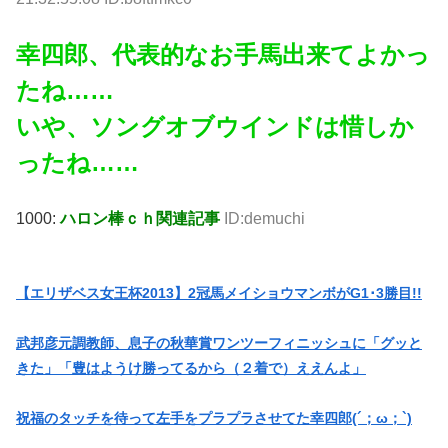
幸四郎、代表的なお手馬出来てよかっ
たね……
いや、ソングオブウインドは惜しか
ったね……
1000:
ハロン棒ｃｈ関連記事
ID:demuchi
【エリザベス女王杯2013】2冠馬メイショウマンボがG1･3勝目!!
武邦彦元調教師、息子の秋華賞ワンツーフィニッシュに「グッと
きた」「豊はようけ勝ってるから（２着で）ええんよ」
祝福のタッチを待って左手をプラプラさせてた幸四郎(´；ω；`)