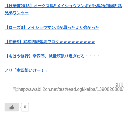
【秋華賞2013】オークス馬!!メイショウマンボが牝馬2冠達成!!武
兄弟ワンツー
【ローズS】メイショウマンボが思ったより強かった
【初夢S】武幸四郎落馬ワロタｗｗｗｗｗｗｗｗｗ
【もはや修行】幸四郎、減量頑張り過ぎだろ・・・・
ノリ「幸四郎いけー！」
引用
元:http://awabi.2ch.net/test/read.cgi/keiba/1390820888/
0