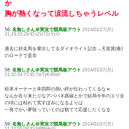
か
胸が熱くなって涙流しちゃうレベル
56:
名無しさん＠実況で競馬板アウト
2014/01/27(月)
21:29:33.29 ID:iZU72cYcO
過去に好走馬を輩出してるダイオライト記念→天皇賞(春)
のローテで是非
58:
名無しさん＠実況で競馬板アウト
2014/01/27(月)
21:32:24.75 ID:7wTyK90s0
松本オーナーと幸四郎の熱い絆が伝わってくるなｗ
なんか在り来たりなアパパネ路線とかで結局今年のエリ女
の頃には枯れて尻すぼみになるよりは
一発でかい夢狙っていくのは観てて応援したくなる
59:
名無しさん＠実況で競馬板アウト
2014/01/27(月)
21:32:55.08 ID:b8ftfmkc0