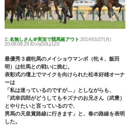
1:
名無しさん＠実況で競馬板アウト
2014/01/27(月)
20:08:08.29 ID:cqS0Ly1Z0
最優秀３歳牝馬のメイショウマンボ（牝４、飯田
明）は牡馬との戦いに挑む。
表彰式の壇上でマイクを向けられた松本好雄オーナ
ーは
「私は迷っているのですが…」としながらも、
「武幸四郎がどうしてもキズナのお兄さん（武豊）
とやりたいと言っているので、
男馬の天皇賞路線に行きます」と、春の路線を表明
した。