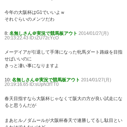
今年の大阪杯はG1でいいよｗ
それぐらいのメンツだわ
8:
名無しさん＠実況で競馬板アウト
2014/01/27(月)
20:13:22.43 ID:iZU72cYcO
メーデイアが引退して手薄になった牝馬ダート路線を目指
せばいいのに
きっと凄い事になりますよ
10:
名無しさん＠実況で競馬板アウト
2014/01/27(月)
20:19:16.65 ID:sUpN3fTT0
春天目指すなら大阪杯じゃなくて阪大の方が良い試走にな
ると思うんだが
まあヒルノダムールが大阪杯春天で連勝してるし駄目とい