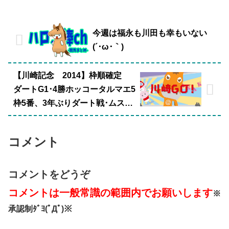
今週は福永も川田も幸もいない
(´･ω･｀)
【川崎記念 2014】枠順確定
ダートG1･4勝ホッコータルマエ5
枠5番、3年ぶりダート戦･ムスカ
テール4枠4番
コメント
コメントをどうぞ
コメントは一般常識の範囲内でお願いします
※
承認制ﾀﾞﾖ(ﾟДﾟ)※