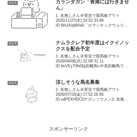
カランダガン「香港には行きませ
競走馬
ん」
1: 名無しさん＠実況で競馬板アウト
2025/11/27(木) 10:52:33.86
ID:WsUUqW/w0「ロマンチックウォリア
ーと走らせたいが…」JC出走のカランダ
ガンは登録のある香港を見送りへ - 日刊
スポーツ2: 名無しさん＠...
ナムラクレア初年度はイクイノッ
競走馬
クスを配合予定
1: 名無しさん＠実況で競馬板アウト
2026/04/06(月) 22:08:31.11
ID:9sVEyT9h0短距離馬×中長距離馬でど
うなるか2: 名無しさん＠実況で競馬板ア
ウト 2026/04/06(月) 22:09:44.16 ID...
涼しそうな馬名募集
競走馬
1: 名無しさん＠実況で競馬板アウト
2026/07/10(金) 17:52:26.85
ID:odPEKHDC0ナガシソウメン2: 名無し
さん＠実況で競馬板アウト
2026/07/10(金) 17:52:58.93
ID:odPEKHDC...
スポンサーリンク