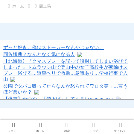
ホーム
競走馬
ずっと好き。俺はストーカーなんかじゃない。
同族嫌悪？なんとなく気になる人
【北海道】『クマスプレーを誤って噴射してしまい浴びて
しまった』トムラウシ山で登山中の女子高校生が熊除けス
プレー浴びる…道警ヘリで救助…意識あり…学校行事で入
山
公園でタバコ吸ってたらなんか怒られてワロタ笑→…言う
ほど悪いか？
【爆笑】かつや、「値下げ」しても高いｗｗｗｗｗ
「外国人は日本人と同じ生活者で、地域の担い手」…多文
化共生実現への提言、全国知事会が政府に提出
【速報】 中国、ガチで逝く
© 2013-2026 ハロン棒ch.
Powered by livedoor 相互RSS
メニュー
ホーム
検索
トップ
サイドバー