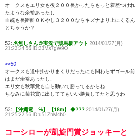
オークスもエリ女も後２００長かったらもっと着差つけれ
たような余裕あったし
血統も長距離ＯＫやし３２００ならキズナより上にくるん
とちゃうか？
52:
名無しさん＠実況で競馬板アウト
2014/01/27(月)
21:23:24.56 ID:33Ms7gW9O
>>50
オークスも道中掛かりまくりだったにも関わらずゴール前
はまだ余裕あったし、
エリ女も秋華賞も自ら動いて勝ってるからね
ちなみに菊花賞に出しててもいい勝負してたと思うわ
53:
【沖縄電 – %】 【18m】 ◆???
2014/01/27(月)
21:25:22.56 ID:u51ZhM4b0
コーシローが凱旋門賞ジョッキーと