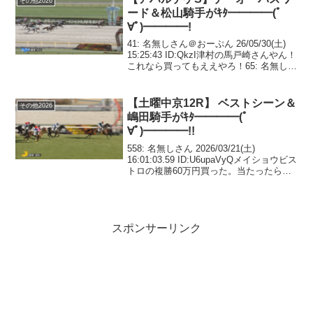
その他2026
ード＆松山騎手がｷﾀ━━━━(ﾟ
∀ﾟ)━━━━!
41: 名無しさん＠おーぷん 26/05/30(土)
15:25:43 ID:QkzI津村の馬戸崎さんやん！
これなら買ってもええやろ！65: 名無しさ
ん＠おーぷん 26/05/30(土) 15:30:15
ID:xRDgハビレ復活の時68:...
【土曜中京12R】 ベストシーン＆
その他2026
嶋田騎手がｷﾀ━━━━(ﾟ
∀ﾟ)━━━━!!
558: 名無しさん 2026/03/21(土)
16:01:03.59 ID:U6upaVyQメイショウビス
トロの複勝60万円買った。当たったら晩
飯は焼肉屋に行く564: 名無しさん
2026/03/21(土) 16:02:35.22 I...
スポンサーリンク