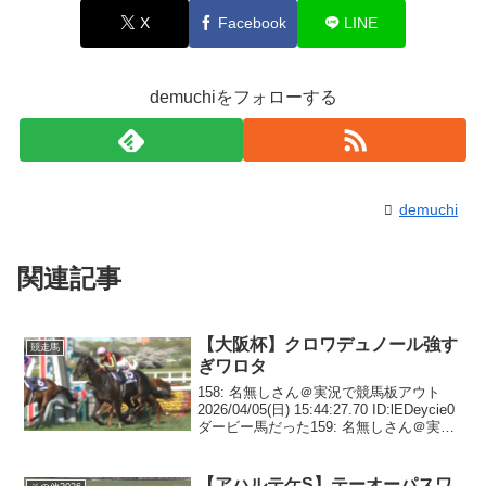
X
Facebook
LINE
demuchiをフォローする
demuchi
関連記事
【大阪杯】クロワデュノール強す
競走馬
ぎワロタ
158: 名無しさん＠実況で競馬板アウト
2026/04/05(日) 15:44:27.70 ID:lEDeycie0
ダービー馬だった159: 名無しさん＠実況
で競馬板アウト 2026/04/05(日)
15:44:31.14 ID:Gum...
【アハルテケS】テーオーパスワ