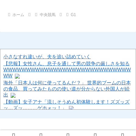
ホーム
中央競馬
G1
小さなすれ違いが、夫を追い詰めていく
【悲報】女性さん、息子を通して男の競争の厳しさを知る
WWWWWWWWWWWWWWWWWWWWWWWWWWWW
WW
海外「日本人は何に使ってるんだ？」 世界的ブームの日本
の食品、買ってみたものの使い道が分からない外国人が続
出
【動画】女子アナ「流しそうめん初体験します！ズズッズ
ッ…ズッ………ゲホォッ！」
【画像】 のっぺらぼう、捕まるｗｗｗｗｗｗｗｗｗｗ
別フロアのお局様から社員食堂は派遣が来る場所じゃない
出ていけって怒鳴られた
避難所に土足でズカズカと入ってきて勝手に動画や写真を