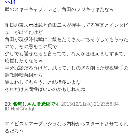
>>14
武のスキーキャプテンと、角田のフジキセキだなｗ
昨日の東スポは武と角田二人が握手してる写真とインタビ
ューが出てたけど
角田が現役時代武にご飯をたくさんごちそうしてもらった
ので、その恩をこの馬で
少しでも返せたらと言ってて、なんかほほえましすぎて、
応援したくなるｗ
半分冗談だろうけど、武って、しのぎを削った現役騎手の
調教師転向組から
馬まわしてもらうこと結構多いよな
それだけ人間性はいいのかもしれんね
20:
名無しさん＠恐縮です
2013/12/11(水) 21:23:56.04
ID:HmfGrVdq0
アイビスサマーダッシュなら内枠からスタートさせてくれ
るだろう