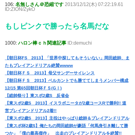
106:
名無しさん＠恐縮です
2013/12/12(木) 07:22:19.61
ID:ZION/ZykO
もしピンクで勝ったら名馬だな
1000:
ハロン棒ｃｈ関連記事
ID:demuchi
【朝日杯FS 2013】「世界中探してもそういない」岡田総帥、ま
たもプレイアンドリアル絶賛wwww
【朝日杯ＦＳ 2013】母父サンデーサイレンス
【朝日杯ＦＳ 2013】ベルカントでも勝ててしまうメンバー構成
12/15 第65回朝日杯ＦＳ(GⅠ)
【総帥祭り】東スポ2歳S 反省会
【東スポ2歳S 2013】イスラボニータが2歳コースRで勝利!! 道
営プレイアンドリアル2着!!
【東スポ2歳S 2013】主役はやっぱり総帥＆プレイアンドリアル
【東スポ杯2歳S】俺たちの岡田総帥が豪語「何馬身引き離して勝
つか」「僕の最高傑作」 出走のプレイアンドリアルを絶賛!!