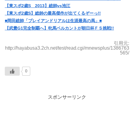
【東スポ2歳S 2013】総帥vs池江
【東スポ2歳S】総帥の最高傑作が出てくるぞーっ!!
■岡田総帥「プレイアンドリアルは生涯最高の馬」■
【武豊G1完全制覇へ】牝馬ベルカントが朝日杯ＦＳ挑戦!!
引用元:
http://hayabusa3.2ch.net/test/read.cgi/mnewsplus/1386763
565/
0
スポンサーリンク