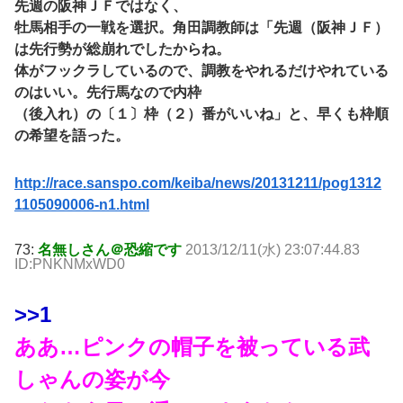
先週の阪神ＪＦではなく、
牡馬相手の一戦を選択。角田調教師は「先週（阪神ＪＦ）
は先行勢が総崩れでしたからね。
体がフックラしているので、調教をやれるだけやれている
のはいい。先行馬なので内枠
（後入れ）の〔１〕枠（２）番がいいね」と、早くも枠順
の希望を語った。
http://race.sanspo.com/keiba/news/20131211/pog1312
1105090006-n1.html
73:
名無しさん＠恐縮です
2013/12/11(水) 23:07:44.83
ID:PNKNMxWD0
>>1
ああ…ピンクの帽子を被っている武
しゃんの姿が今