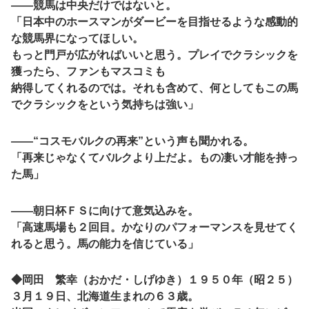
――競馬は中央だけではないと。
「日本中のホースマンがダービーを目指せるような感動的
な競馬界になってほしい。
もっと門戸が広がればいいと思う。プレイでクラシックを
獲ったら、ファンもマスコミも
納得してくれるのでは。それも含めて、何としてもこの馬
でクラシックをという気持ちは強い」
――“コスモバルクの再来”という声も聞かれる。
「再来じゃなくてバルクより上だよ。もの凄い才能を持っ
た馬」
――朝日杯ＦＳに向けて意気込みを。
「高速馬場も２回目。かなりのパフォーマンスを見せてく
れると思う。馬の能力を信じている」
◆岡田 繁幸（おかだ・しげゆき）１９５０年（昭２５）
３月１９日、北海道生まれの６３歳。