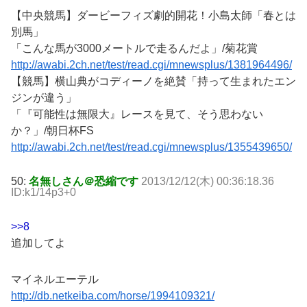
【中央競馬】ダービーフィズ劇的開花！小島太師「春とは
別馬」
「こんな馬が3000メートルで走るんだよ」/菊花賞
http://awabi.2ch.net/test/read.cgi/mnewsplus/1381964496/
【競馬】横山典がコディーノを絶賛「持って生まれたエン
ジンが違う」
「『可能性は無限大』レースを見て、そう思わない
か？」/朝日杯FS
http://awabi.2ch.net/test/read.cgi/mnewsplus/1355439650/
50:
名無しさん＠恐縮です
2013/12/12(木) 00:36:18.36
ID:k1/14p3+0
>>8
追加してよ
マイネルエーテル
http://db.netkeiba.com/horse/1994109321/