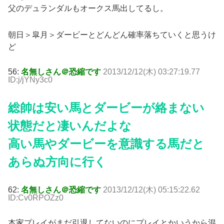
父のデュランダルもオークス馬出してるし。
朝日＞皐月＞ダービーとどんどん確率落ちていくと思うけ
ど
56:
名無しさん＠恐縮です
2013/12/12(木) 03:27:19.77
ID:j/jYNy3c0
総帥は安い馬とダービーが絡まない
状態だと凄いんだよな
高い馬やダービーを意識する馬だと
あらぬ方向に行く
62:
名無しさん＠恐縮です
2013/12/12(木) 05:15:22.62
ID:Cv0RPOZz0
本家プレイがまだ引退してないのにプレイとかいうから混