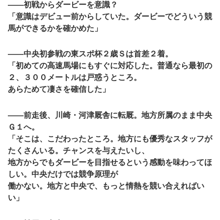
――初戦からダービーを意識？
「意識はデビュー前からしていた。ダービーでどういう競
馬ができるかを確かめた」
――中央初参戦の東スポ杯２歳Ｓは首差２着。
「初めての高速馬場にもすぐに対応した。普通なら最初の
２、３００メートルは戸惑うところ。
あらためて凄さを確信した」
――前走後、川崎・河津厩舎に転厩。地方所属のまま中央
Ｇ１へ。
「そこは、こだわったところ。地方にも優秀なスタッフが
たくさんいる。チャンスを与えたいし、
地方からでもダービーを目指せるという感動を味わってほ
しい。中央だけでは競争原理が
働かない。地方と中央で、もっと情熱を競い合えればい
い」