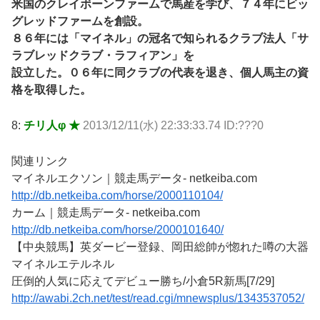
米国のクレイボーンファームで馬産を学び、７４年にビッ
グレッドファームを創設。
８６年には「マイネル」の冠名で知られるクラブ法人「サ
ラブレッドクラブ・ラフィアン」を
設立した。０６年に同クラブの代表を退き、個人馬主の資
格を取得した。
8:
チリ人φ ★
2013/12/11(水) 22:33:33.74 ID:???0
関連リンク
マイネルエクソン｜競走馬データ- netkeiba.com
http://db.netkeiba.com/horse/2000110104/
カーム｜競走馬データ- netkeiba.com
http://db.netkeiba.com/horse/2000101640/
【中央競馬】英ダービー登録、岡田総帥が惚れた噂の大器
マイネルエテルネル
圧倒的人気に応えてデビュー勝ち/小倉5R新馬[7/29]
http://awabi.2ch.net/test/read.cgi/mnewsplus/1343537052/