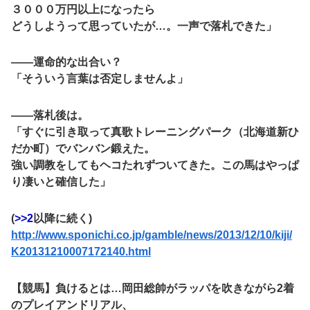
３０００万円以上になったら
どうしようって思っていたが…。一声で落札できた」
――運命的な出合い？
「そういう言葉は否定しませんよ」
――落札後は。
「すぐに引き取って真歌トレーニングパーク（北海道新ひ
だか町）でバンバン鍛えた。
強い調教をしてもヘコたれずついてきた。この馬はやっぱ
り凄いと確信した」
(
>>2
以降に続く)
http://www.sponichi.co.jp/gamble/news/2013/12/10/kiji/
K20131210007172140.html
【競馬】負けるとは…岡田総帥がラッパを吹きながら2着
のプレイアンドリアル、