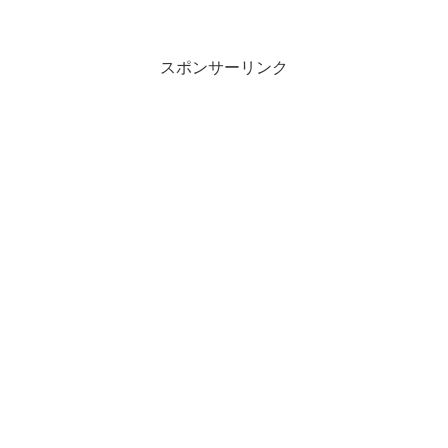
なのか211: 名無しさん 2026/04/19(日)
12:45:01.64 ID:lwZ...
スポンサーリンク