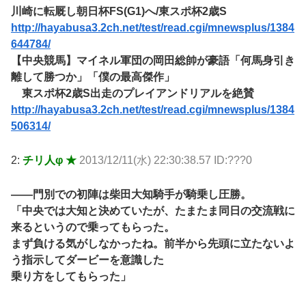
川崎に転厩し朝日杯FS(G1)へ/東スポ杯2歳S
http://hayabusa3.2ch.net/test/read.cgi/mnewsplus/1384
644784/
【中央競馬】マイネル軍団の岡田総帥が豪語「何馬身引き
離して勝つか」「僕の最高傑作」
東スポ杯2歳S出走のプレイアンドリアルを絶賛
http://hayabusa3.2ch.net/test/read.cgi/mnewsplus/1384
506314/
2:
チリ人φ ★
2013/12/11(水) 22:30:38.57 ID:???0
――門別での初陣は柴田大知騎手が騎乗し圧勝。
「中央では大知と決めていたが、たまたま同日の交流戦に
来るというので乗ってもらった。
まず負ける気がしなかったね。前半から先頭に立たないよ
う指示してダービーを意識した
乗り方をしてもらった」