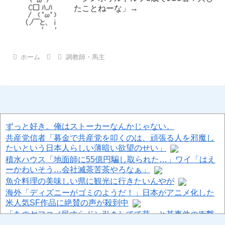
たことねーな」→
ホーム
調教師・馬主
ずっと好き。俺はストーカーなんかじゃない。
共産党信者「募金で共産党を叩くのは、頑張る人を邪魔し
たいという日本人らしい薄暗い欲望のせい」
積水ハウス「地面師に55億円騙し取られた…」ワイ「はえ
ーかわいそう…会社滅茶苦茶やろなぁ」
魚介料理の美味しい県に観光に行きたいんやが
海外「ディズニーがゴミのようだ！」日本がアニメ化した
米人気SF作品に絶賛の声が殺到中
「あのヤフコメ民すらドン引きしてて草」と某事件の衝撃
的な公判が話題に、なんか変な力が働いてんのかってくら