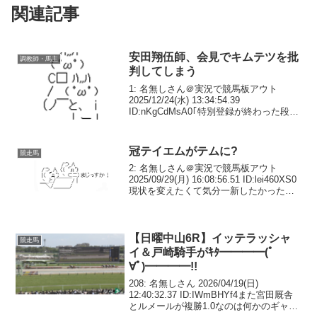
関連記事
安田翔伍師、会見でキムテツを批
調教師・馬主
判してしまう
1: 名無しさん＠実況で競馬板アウト
2025/12/24(水) 13:34:54.39
ID:nKgCdMsA0｢特別登録が終わった段階
でなんか出走意思のない馬の登録があっ
たっていう記事もありましたけど、その
意図もわかんないですしルール上...
冠テイエムがテムに?
競走馬
2: 名無しさん＠実況で競馬板アウト
2025/09/29(月) 16:08:56.51 ID:lei460XS0
現状を変えたくて気分一新したかったの
かもね今年はセールでやたらとダートで
走りそうな良い馬落としてた印象。来年
楽しみなんじゃない...
【日曜中山6R】イッテラッシャ
競走馬
イ＆戸崎騎手がｷﾀ━━━━(ﾟ
∀ﾟ)━━━━!!
208: 名無しさん 2026/04/19(日)
12:40:32.37 ID:IWmBHYf4また宮田厩舎
とルメールが複勝1.0なのは何かのギャグ