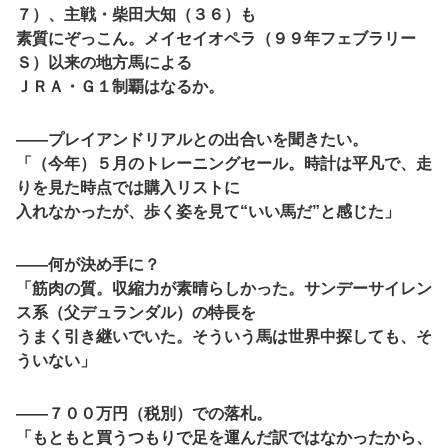
７）、主戦・柴田大知（３６）も
素質にぞっこん。メイセイオペラ（９９年フェブラリー
Ｓ）以来の地方馬による
ＪＲＡ・Ｇ１制覇はなるか。
――プレイアンドリアルとの出合いを聞きたい。
「（今年）５月のトレーニングセール。時計は平凡で、走
りを見た時点では購入リストに
入れなかったが、歩く姿を見て“いい馬だ”と感じた」
――何が決め手に？
「筋肉の質。収縮力が素晴らしかった。サンデーサイレン
ス系（父デュランダル）の特長を
うまく引き継いでいた。そういう馬は世界中探しても、そ
ういない」
――７００万円（税別）での落札。
「もともと買うつもりで足を運んだ訳ではなかったから、