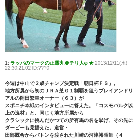
1:
ラッパのマークの正露丸＠チリ人φ ★
2013/12/11(水)
22:30:21.02 ID:???0
今週は中山で２歳チャンプ決定戦「朝日杯ＦＳ」。
地方所属から初のＪＲＡ芝Ｇ１制覇を狙うプレイアンドリ
アルの岡田繁幸オーナー（６３）が
スポニチ本紙のインタビューに答えた。「コスモバルク以
上の逸材」と、同じく地方所属から
クラシックに挑んだかつての所有馬の名を挙げ、その先に
ダービーも見据えた。道営・
田部厩舎からバトンを渡された川崎の河津裕昭師（４