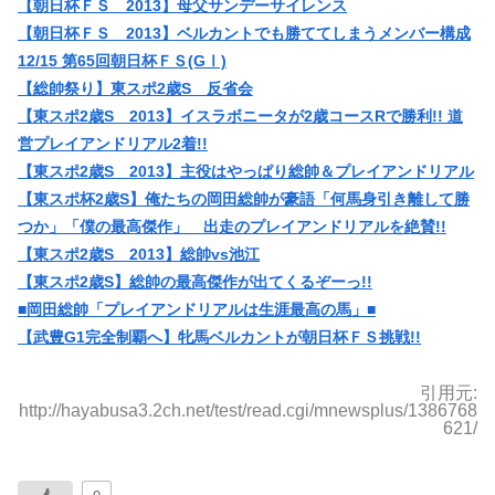
【朝日杯ＦＳ 2013】母父サンデーサイレンス
【朝日杯ＦＳ 2013】ベルカントでも勝ててしまうメンバー構成
12/15 第65回朝日杯ＦＳ(GⅠ)
【総帥祭り】東スポ2歳S 反省会
【東スポ2歳S 2013】イスラボニータが2歳コースRで勝利!! 道
営プレイアンドリアル2着!!
【東スポ2歳S 2013】主役はやっぱり総帥＆プレイアンドリアル
【東スポ杯2歳S】俺たちの岡田総帥が豪語「何馬身引き離して勝
つか」「僕の最高傑作」 出走のプレイアンドリアルを絶賛!!
【東スポ2歳S 2013】総帥vs池江
【東スポ2歳S】総帥の最高傑作が出てくるぞーっ!!
■岡田総帥「プレイアンドリアルは生涯最高の馬」■
【武豊G1完全制覇へ】牝馬ベルカントが朝日杯ＦＳ挑戦!!
引用元:
http://hayabusa3.2ch.net/test/read.cgi/mnewsplus/1386768
621/