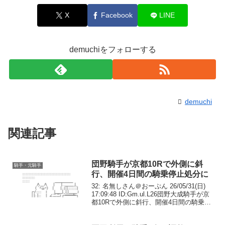
X
Facebook
LINE
demuchiをフォローする
demuchi
関連記事
団野騎手が京都10Rで外側に斜
騎手・元騎手
行、開催4日間の騎乗停止処分に
32: 名無しさん＠おーぷん 26/05/31(日)
17:09:48 ID:Gm.ul.L26団野大成騎手が京
都10Rで外側に斜行、開催4日間の騎乗停
止処分に | 競馬ニュース - netkeiba団野4
日アウト36: 名無しさん＠おーぷ...