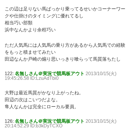
この辺は足りない馬ばっかり乗ってるせいかコーナーワー
クや仕掛けのタイミングに優れてるし
相当巧い部類
浜中なんかより余程巧い
ただ人気馬には人気馬の乗り方があるから人気馬での経験
をもっと積ませてみたい
田辺なんか戸崎の煽り思いっきり喰らって馬質落ちたし
122:
名無しさん＠実況で競馬板アウト
2013/10/15(火)
19:45:26.58 ID:LzuAdTbi0
大野は最近馬質がかなり上がったね。
田辺の次はこいつだよな。
隼人なんかは完全にローカル要員。
126:
名無しさん＠実況で競馬板アウト
2013/10/15(火)
20:14:52.29 ID:b3kDyTCXO