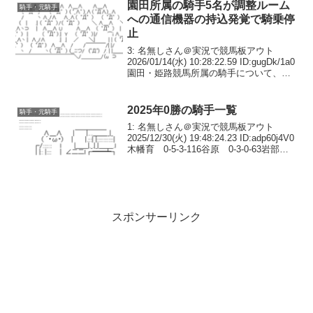
園田所属の騎手5名が調整ルーム
騎手・元騎手
への通信機器の持込発覚で騎乗停
止
3: 名無しさん＠実況で競馬板アウト
2026/01/14(水) 10:28:22.59 ID:gugDk/1a0
園田・姫路競馬所属の騎手について、騎
手調整ルームに関する委員長指示事項に
違反したため、令和８年１月１４日
（水）、１５日（木）の...
2025年0勝の騎手一覧
騎手・元騎手
1: 名無しさん＠実況で競馬板アウト
2025/12/30(火) 19:48:24.23 ID:adp60j4V0
木幡育 0-5-3-116谷原 0-3-0-63岩部 0-
2-3-91土田 0-1-3-90江田勇 0-0-31岡
田 ？森祐太...
スポンサーリンク