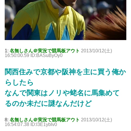
1:
名無しさん＠実況で競馬板アウト
2013/10/12(土)
16:50:00.59 ID:BASuByOy0
関西住みで京都や阪神を主に買う俺か
らしたら
なんで関東はノリや蛯名に馬集めて
るのか未だに謎なんだけど
8:
名無しさん＠実況で競馬板アウト
2013/10/12(土)
16:54:07.38 ID:l3E1ybIv0