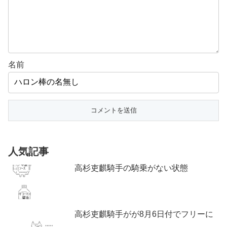
名前
人気記事
高杉吏麒騎手の騎乗がない状態
高杉吏麒騎手がが8月6日付でフリーに