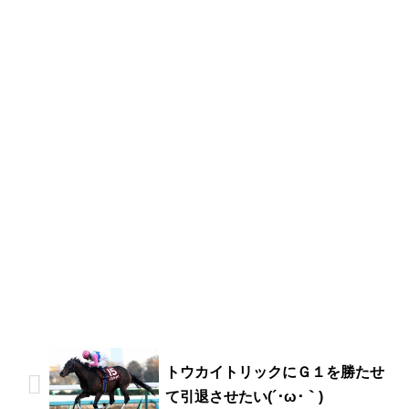
トウカイトリックにＧ１を勝たせ
て引退させたい(´･ω･｀)