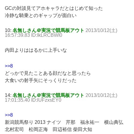
GCの対談見てアホキャラだとはじめて知った
冷静な騎乗とのギャップが面白い
10:
名無しさん＠実況で競馬板アウト
2013/10/12(土)
16:57:39.83 ID:IkLRCBWI0
内田よりははるかに上手いな
>>8
どっかで見たことある顔だなと思ったら
大食いの射手矢にそっくりだった
14:
名無しさん＠実況で競馬板アウト
2013/10/12(土)
17:01:35.40 ID:lUFzxsEY0
>>8
新潟競馬祭り 2013 ナイツ 芹那 福永祐一 横山典弘
北村宏司 松岡正海 田辺裕信 柴田大知