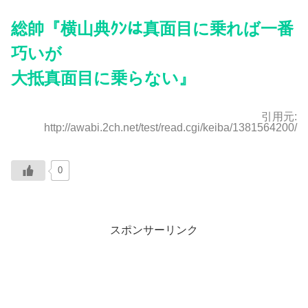
総帥『横山典ｸﾝは真面目に乗れば一番
巧いが
大抵真面目に乗らない』
引用元:
http://awabi.2ch.net/test/read.cgi/keiba/1381564200/
0
スポンサーリンク