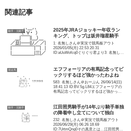
関連記事
2025年JRAジョッキー年収ラン
騎手・元騎手
キング、トップは坂井瑠星騎手
1: 名無しさん＠実況で競馬板アウト
2026/01/05(月) 22:53:20.31
ID:aUuWofcq0ぐりぐり君より3: 名無しさ
ん＠実況で競馬板アウト 2026/01/05(月)
22:54:05.24 ID:aUuWofcq...
エフフォーリアの有馬記念ってビ
競走馬
ックリするほど強かったわよね
583: 名無しさん＠おーぷん 26/06/14(日)
18:41:13 ID:BV.5g.L84エフフォーリアの
有馬記念ってビックリするほど強かった
わよね585: 名無しさん＠おーぷん
26/06/14(日) 18:41:26 ID:15...
江田照男騎手が14年ぶり騎手単独
騎手・元騎手
の降着申し立てについて独白
232: 名無しさん＠実況で競馬板アウト
2026/06/29(月) 06:26:18.69
ID:7UrtmQng0その真意とは…江田照男騎