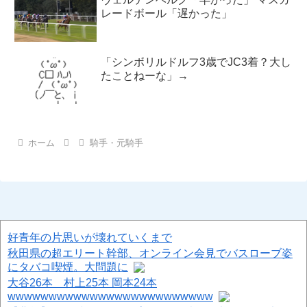
レードボール「遅かった」
「シンボリルドルフ3歳でJC3着？大し
たことねーな」→
ホーム
騎手・元騎手
好青年の片思いが壊れていくまで
秋田県の超エリート幹部、オンライン会見でバスローブ姿
にタバコ喫煙。大問題に
大谷26本 村上25本 岡本24本
wwwwwwwwwwwwwwwwwwwwwwwww