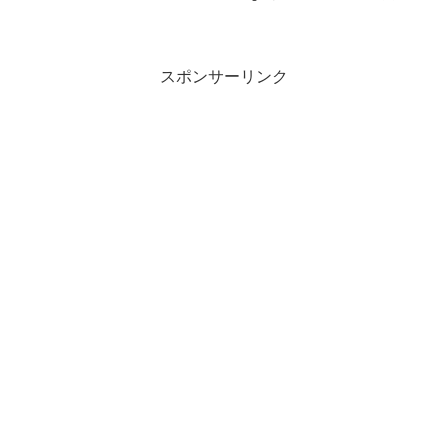
手を直撃 14年ぶり騎手単独の降着申し
立てについて独白234: 名無しさん＠実況
で競馬板アウト 2...
スポンサーリンク