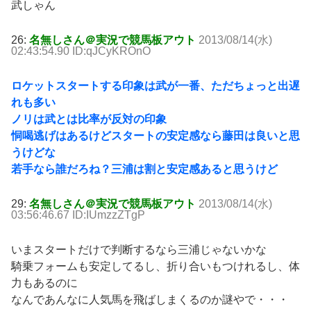
武しゃん
26:
名無しさん＠実況で競馬板アウト
2013/08/14(水)
02:43:54.90 ID:qJCyKROnO
ロケットスタートする印象は武が一番、ただちょっと出遅
れも多い
ノリは武とは比率が反対の印象
恫喝逃げはあるけどスタートの安定感なら藤田は良いと思
うけどな
若手なら誰だろね？三浦は割と安定感あると思うけど
29:
名無しさん＠実況で競馬板アウト
2013/08/14(水)
03:56:46.67 ID:IUmzzZTgP
いまスタートだけで判断するなら三浦じゃないかな
騎乗フォームも安定してるし、折り合いもつけれるし、体
力もあるのに
なんであんなに人気馬を飛ばしまくるのか謎やで・・・