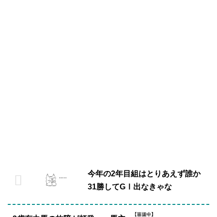
今年の2年目組はとりあえず誰か
31勝してGⅠ出なきゃな