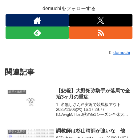
demuchiをフォローする
demuchi
関連記事
【悲報】大野拓弥騎手が落馬で全
騎手・元騎手
治3ヶ月の重症
1: 名無しさん＠実況で競馬板アウト
2025/11/06(木) 16:17:29.77
ID:AwgM/Hbz0秋のG1シーズン全休大野
拓弥騎手、長期離脱へ５日の調教中に落
馬負傷。検査の結果、胸部を2カ所骨折、
鎖骨も骨折の疑いで全治3カ月...
調教師は杉山晴師が強いな 他
騎手・元騎手