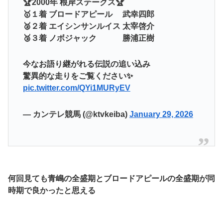
🏆2000年 根岸ステークス🏆
🥇１着 ブロードアピール 武幸四郎
🥈２着 エイシンサンルイス 太宰啓介
🥉３着 ノボジャック 勝浦正樹
今なお語り継がれる伝説の追い込み
驚異的な走りをご覧ください✨
pic.twitter.com/QYi1MURyEV
— カンテレ競馬 (@ktvkeiba)
January 29, 2026
何回見ても青嶋の全盛期とブロードアピールの全盛期が同
時期で良かったと思える