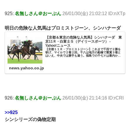
925:
名無しさん＠おーぷん
26/01/30(金) 21:02:12 ID:nXTp
明日の危険な人気馬はプロミストジーン、シンハナーダ
【京都＆東京の危険な人気馬】シンハナーダ 東
京11Ｒ・白富士Ｓ（デイリースポーツ） -
Yahoo!ニュース
【京都１１Ｒ・プロミストジーン】これまで千四で２勝を
挙げ、マイルで２着２回。千八は地方の船橋で重賞３着と
はいえ、中央では勝手も違う。福島での千七Ｖは最内から
ロスなく運んで０秒１差だった。母プロミス
news.yahoo.co.jp
926:
名無しさん＠おーぷん
26/01/30(金) 21:14:16 ID:rCRI
>>925
シンシリーズの偽物定期