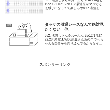
827: 名無しさん＠おーぷん 26/06/14(日)
19:20:21 ID:15.nb.L58最近原がマジでえ
え感じになってて楽しみや830: 名無しさ
ん＠おーぷん 26/06/14(日) 19:20:35
ID:BV.5g.L84この...
タッケの引退レースなんて絶対見
武豊
たくない 他
852: 名無しさん＠おーぷん 25/12/17(水)
22:28:30 ID:EWD8武豊さんあの年でもち
ゃんも自分から売り込んでるからなイチ
ローに馬主勧めてるし853: 名無しさん＠
おーぷん 25/12/17(水) 22:28:43 I...
スポンサーリンク