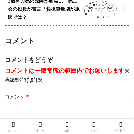
3歳有力馬の故障が頻発… 馬主
会の役員が苦言「負担重量増が原
因では？」
コメント
コメントをどうぞ
コメントは一般常識の範囲内でお願いします
※
承認制ﾀﾞﾖ(ﾟДﾟ)※
コメント
※
メニュー
ホーム
検索
トップ
サイドバー