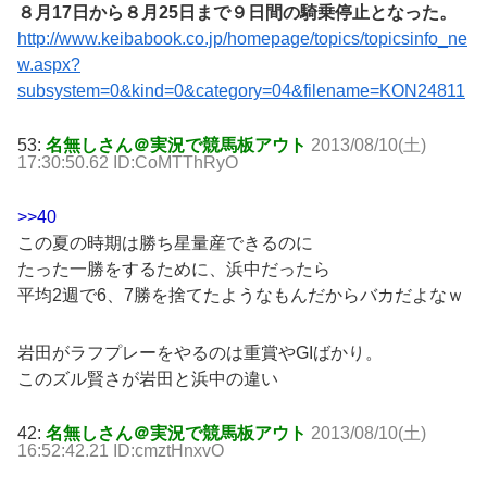
８月17日から８月25日まで９日間の騎乗停止となった。
http://www.keibabook.co.jp/homepage/topics/topicsinfo_ne
w.aspx?
subsystem=0&kind=0&category=04&filename=KON24811
53:
名無しさん＠実況で競馬板アウト
2013/08/10(土)
17:30:50.62 ID:CoMTThRyO
>>40
この夏の時期は勝ち星量産できるのに
たった一勝をするために、浜中だったら
平均2週で6、7勝を捨てたようなもんだからバカだよなｗ
岩田がラフプレーをやるのは重賞やGIばかり。
このズル賢さが岩田と浜中の違い
42:
名無しさん＠実況で競馬板アウト
2013/08/10(土)
16:52:42.21 ID:cmztHnxvO