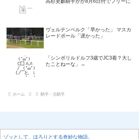
高杉吏麒騎手がが8月6日付でフリーに
ヴェルテンベルク「早かった」 マスカ
レードボール「遅かった」
「シンボリルドルフ3歳でJC3着？大し
たことねーな」→
ホーム
騎手・元騎手
ゾッとして、ほろりとする奇妙な物語。