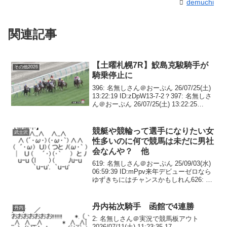
demuchi
関連記事
【土曜札幌7R】鮫島克駿騎手が
その他2026
騎乗停止に
396: 名無しさん＠おーぷん 26/07/25(土)
13:22:19 ID:zDpW13-7-2？397: 名無しさ
ん＠おーぷん 26/07/25(土) 13:22:25
ID:LKaE13て398: 名無しさん＠おーぷん
26/07/...
競艇や競輪って選手になりたい女
武士沢
性多いのに何で競馬は未だに男社
会なんや？ 他
619: 名無しさん＠おーぷん 25/09/03(水)
06:59:39 ID:mPpv来年デビューゼロなら
ゆずきちにはチャンスかもしれん626: 名
無しさん＠おーぷん 25/09/03(水)
07:46:07 ID:RrgSにしてもこれで...
丹内祐次騎手 函館で4連勝
丹内
2: 名無しさん＠実況で競馬板アウト
2026/07/11(土) 11:23:35.17