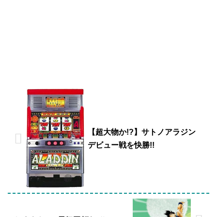
【超大物か!?】サトノアラジン
デビュー戦を快勝!!