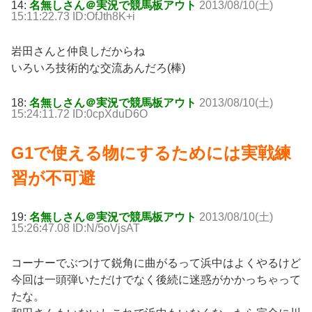
14:
名無しさん＠実況で競馬板アウト
2013/08/10(土)
15:11:22.73 ID:OfJth8K+i
岩田さんと仲良しだからね
いろいろ技術的な交流あんだろ(棒)
18:
名無しさん＠実況で競馬板アウト
2013/08/10(土)
15:24:11.72 ID:0cpXduD6O
G1で使える物にするためには実戦練
習が不可避
19:
名無しさん＠実況で競馬板アウト
2013/08/10(土)
15:26:47.08 ID:N/5oVjsAT
コーナーでぶつけて鋭角に曲がるって浜中はよくやるけど
今回は一頭弾いただけでなく後続に迷惑がかかっちゃって
たな。