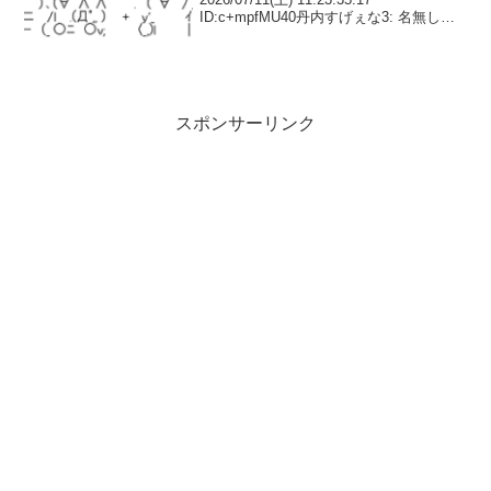
ID:c+mpfMU40丹内すげぇな3: 名無しさ
ん＠実況で競馬板アウト 2026/07/11(土)
11:23:56.22 ID:y2v2jO0U0...
スポンサーリンク