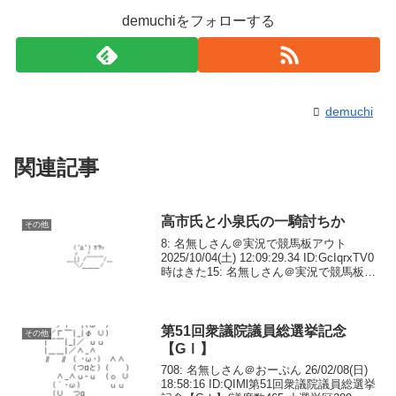
demuchiをフォローする
demuchi
関連記事
高市氏と小泉氏の一騎討ちか
その他
8: 名無しさん＠実況で競馬板アウト
2025/10/04(土) 12:09:29.34 ID:GcIqrxTV0
時はきた15: 名無しさん＠実況で競馬板ア
ウト 2025/10/04(土) 12:15:33.97
ID:8ek5WsB80進...
第51回衆議院議員総選挙記念
その他
【GⅠ】
708: 名無しさん＠おーぷん 26/02/08(日)
18:58:16 ID:QIMl第51回衆議院議員総選挙