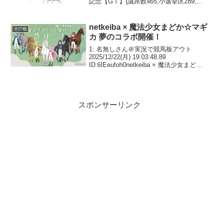
記念【GⅠ】(議席数465,小選挙区289,比
例代表176)20:00発走710: 名無しさん＠お
ーぷん 26/02/08(日)...
netkeiba × 魔法少女まどか☆マギ
その他
カ 夢のコラボ開催！
1: 名無しさん＠実況で競馬板アウト
2025/12/22(月) 19:03:48.89
ID:6IEeufoh0netkeiba × 魔法少女まどか
☆マギカ夢のコラボ開催！プレゼントが
当たる予想クイズ・SNS投稿キャンペー
ン、描き下ろしイ...
スポンサーリンク