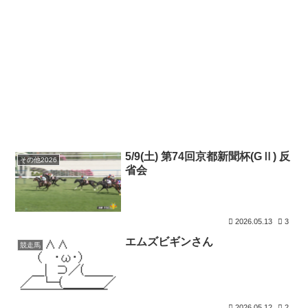
5/9(土) 第74回京都新聞杯(GⅡ) 反
その他2026
省会
2026.05.13
3
エムズビギンさん
競走馬
2026.05.12
2