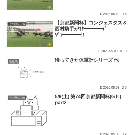
2026.05.10
4
【京都新聞杯】コンジェスタス＆
その他2026
西村騎手がｷﾀ━━━━(ﾟ
∀ﾟ)━━━━!!
2026.05.09
19
帰ってきた体重計シリーズ 他
競走馬
2026.05.09
8
5/9(土) 第74回京都新聞杯(GⅡ)
その他2026
part2
2026.05.09
2