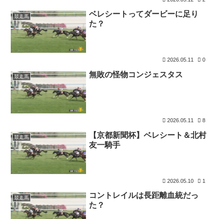
ベレシートってダービーに足り
競走馬
た？
2026.05.11
0
無敗の怪物コンジェスタス
競走馬
2026.05.11
8
【京都新聞杯】ベレシート＆北村
競走馬
友一騎手
2026.05.10
1
コントレイルは長距離血統だっ
競走馬
た？