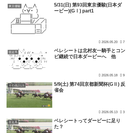
5/31(日) 第93回東京優駿(日本ダ
東京優駿
ービー)(GⅠ) part1
2026.05.20
7
ベレシートは北村友一騎手とコン
競走馬
ビ継続で日本ダービーへ 他
2026.05.18
9
5/9(土) 第74回京都新聞杯(GⅡ) 反
その他2026
省会
2026.05.13
3
ベレシートってダービーに足り
競走馬
た？