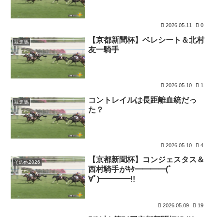
2026.05.11
0
【京都新聞杯】ベレシート＆北村
競走馬
友一騎手
2026.05.10
1
コントレイルは長距離血統だっ
競走馬
た？
2026.05.10
4
【京都新聞杯】コンジェスタス＆
その他2026
西村騎手がｷﾀ━━━━(ﾟ
∀ﾟ)━━━━!!
2026.05.09
19