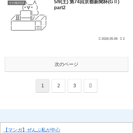
5/9(土) 第74回京都新聞杯(GⅡ)
その他2026
part2
2026.05.09
2
次のページ
次
1
2
3
へ
【マンガ】ぜんぶ私が中心