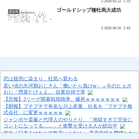
2026.03.12
10
ゴールドシップ種牡馬大成功
競走馬
2025.06.16
43
恋は疑惑に染まり、狂気へ変わる
若い頃の氷河期おじさん「働いたら負けw」→今のヒョガ
おじ「惣菜たけぇよ..」自業自得で草
【悲報】Jリーグ開幕戦視聴率、爆死ｗｗｗｗｗｗｗ
【朗報】プチプチで有名な川上産業、社名を「プチプチ株
式会社」に変更ｗｗｗｗｗ
ジャンポケ斎藤と代理人のやりとり、「地獄すぎて完全に
コントになってる……」と衝撃を受ける人が続出中
海外「日本人はなんて気高いんだ！」 英高級紙も驚愕した