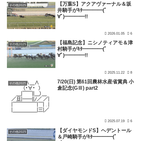
【万葉S】アクアヴァーナル＆坂
その他2025
井騎手がｷﾀ━━━━(ﾟ
∀ﾟ)━━━━!!
2026.01.05
6
【福島記念】ニシノティアモ＆津
その他2025
村騎手がｷﾀ━━━━(ﾟ
∀ﾟ)━━━━!!
2025.11.22
8
7/20(日) 第61回農林水産省賞典 小
その他2025
倉記念(GⅢ) part2
2025.07.19
6
【ダイヤモンドS】ヘデントール
その他2025
＆戸崎騎手がｷﾀ━━━━(ﾟ