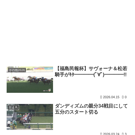
【福島民報杯】サヴォーナ＆松若
その他2026
騎手がｷﾀ━━━━(ﾟ∀ﾟ)━━━━!!
2026.04.15
0
ダンディズムの親分34戦目にして
競走馬
五分のスタート切る
2026.03.24
3