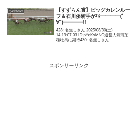
さん＠実況で競馬板アウト (...
【すずらん賞】ビッグカレンルー
その他2025
フ＆石川倭騎手がｷﾀ━━━━(ﾟ
∀ﾟ)━━━━!!
428: 名無しさん 2025/08/30(土)
14:13:07.93 ID:pYqKsMNO道営人気薄芝
種牡馬に期待430: 名無しさん
2025/08/30(土) 14:15:09.74 ID:AkwiXqyj2
か9穴開けんかな435...
スポンサーリンク