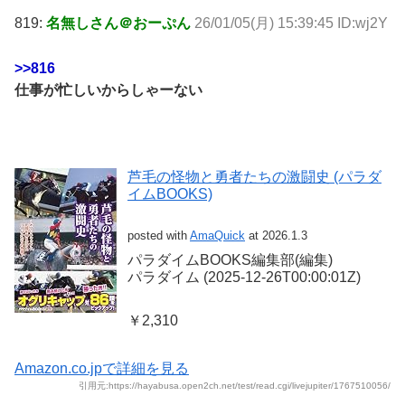
819:
名無しさん＠おーぷん
26/01/05(月) 15:39:45 ID:wj2Y
>>816
仕事が忙しいからしゃーない
芦毛の怪物と勇者たちの激闘史 (パラダ
イムBOOKS)
posted with
AmaQuick
at 2026.1.3
パラダイムBOOKS編集部(編集)
パラダイム (2025-12-26T00:00:01Z)
￥2,310
Amazon.co.jpで詳細を見る
引用元:https://hayabusa.open2ch.net/test/read.cgi/livejupiter/1767510056/