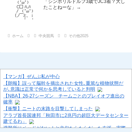
「シンボリルドルフ3歳でJC3着？大し
たことねーな」→
ホーム
中央競馬
その他2025
【マンガ】ぜんぶ私が中心
【朗報】誤って脳幹を摘出された女性､重篤な植物状態だ
が､意識は正常で何かを思考していると判明
【NBA】26-27シーズン チームごとのプレイオフ進出の
確率
【衝撃】ニートの末路を目撃してしまった
アラブ首長国連邦「秋田市に2兆円の超巨大データセンター
建てるわ」
避難所にベッドがない！と文句たらたらだった左派、実際