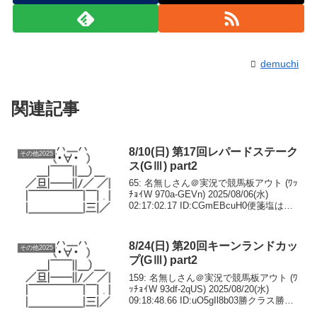
demuchi
関連記事
8/10(日) 第17回レパードステーク
その他2025
ス(GⅢ) part2
65: 名無しさん＠実況で競馬板アウト (ﾜｯ
ﾁｮｲW 970a-GEVn) 2025/08/06(水)
02:17:02.17 ID:CGmEBcuH0便箋塩はシ
ーザリオ牝系なのにダート走るのか？66:
名無しさん＠実況で競馬板アウト (...
8/24(日) 第20回キーンランドカッ
その他2025
プ(GⅢ) part2
159: 名無しさん＠実況で競馬板アウト (ﾜ
ｯﾁｮｲW 93df-2qUS) 2025/08/20(水)
09:18:48.66 ID:uO5gIl8b03勝クラス勝ち
の3歳馬ボックスでいけそう163: 名無し