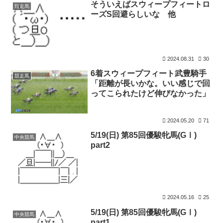
そういえばスウィープフィートロ
競走馬
ーズS回避らしいな 他
2024.08.31
30
6着スウィープフィート武豊騎手
競走馬
「距離が長いかな。いい感じで回
ってこられたけど伸びなかった」
2024.05.20
71
5/19(日) 第85回優駿牝馬(GⅠ)
中央競馬
part2
2024.05.16
25
5/19(日) 第85回優駿牝馬(GⅠ)
中央競馬
part1