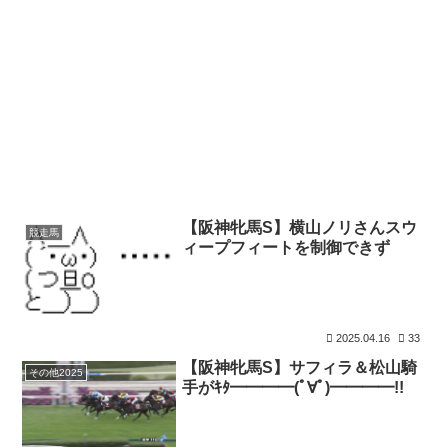
【阪神牝馬S】横山ノリさんスウ
競走馬
ィープフィートを制御できず
2025.04.16
33
【阪神牝馬S】サフィラ＆松山騎
その他2025
手がｷﾀ━━━━(ﾟ∀ﾟ)━━━━!!