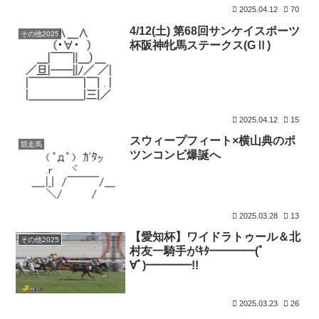
2025.04.12
70
4/12(土) 第68回サンケイスポーツ
その他2025
杯阪神牝馬ステークス(GⅡ)
2025.04.12
15
スウィープフィート×横山典のポ
競走馬
ツンコンビ爆誕へ
2025.03.28
13
【愛知杯】ワイドラトゥール＆北
その他2025
村友一騎手がｷﾀ━━━━(ﾟ
∀ﾟ)━━━━!!
2025.03.23
26