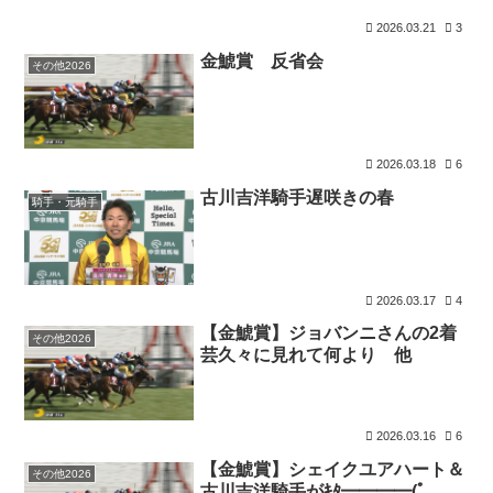
2026.03.21
3
金鯱賞 反省会
その他2026
2026.03.18
6
古川吉洋騎手遅咲きの春
騎手・元騎手
2026.03.17
4
【金鯱賞】ジョバンニさんの2着
その他2026
芸久々に見れて何より 他
2026.03.16
6
【金鯱賞】シェイクユアハート＆
その他2026
古川吉洋騎手がｷﾀ━━━━(ﾟ