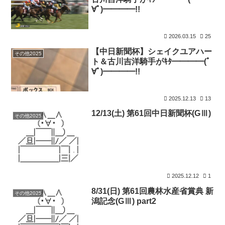
∀ﾟ)━━━━!!
2026.03.15
25
【中日新聞杯】シェイクユアハー
その他2025
ト＆古川吉洋騎手がｷﾀ━━━━(ﾟ
∀ﾟ)━━━━!!
2025.12.13
13
12/13(土) 第61回中日新聞杯(GⅢ)
その他2025
2025.12.12
1
8/31(日) 第61回農林水産省賞典 新
その他2025
潟記念(GⅢ) part2