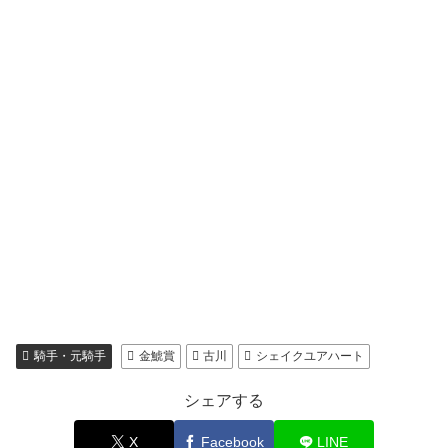
騎手・元騎手
金鯱賞
古川
シェイクユアハート
シェアする
X
Facebook
LINE