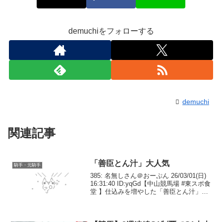
demuchiをフォローする
demuchi
関連記事
「善臣とん汁」大人気
騎手・元騎手
385: 名無しさん＠おーぷん 26/03/01(日)
16:31:40 ID:yqGd【中山競馬場 #東スポ食
堂 】仕込みを増やした「善臣とん汁」で
すが、本日も売り切れてしまいました。
楽しみにしてくださった方、大変申し訳
ございません。今後...