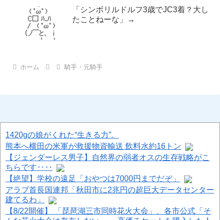
「シンボリルドルフ3歳でJC3着？大し
たことねーな」→
ホーム
騎手・元騎手
1420gの娘がくれた“生きる力”。
熊本へ横田の米軍が救援物資輸送 飲料水約16トン
【ジェンダーレス男子】自然界の弱者オスの生存戦略がこ
ちらです‥‥
【絶望】学校の遠足「おやつは7000円までだぞ」
アラブ首長国連邦「秋田市に2兆円の超巨大データセンター
建てるわ」
【8/22開催】 「琵琶湖三市同時花火大会」、各市公式「そ