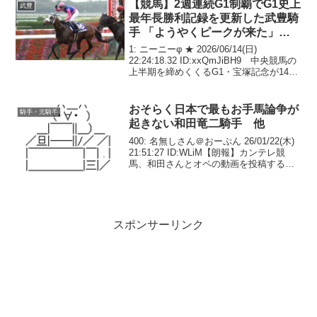
【競馬】2週連続G1制覇でG1史上
武豊
最年長勝利記録を更新した武豊騎
手 「ようやくピークが来た」
「遅咲きでした」 [ニーニーφ★]
1: ニーニーφ ★ 2026/06/14(日)
22:24:18.32 ID:xxQmJiBH9 中央競馬の
上半期を締めくくるG1・宝塚記念が14
日、阪神芝2200メートルで行われた。発
走約20分前に大雨が降って馬場が悪化す
る中、メイショ...
おそらく日本で最もお手馬論争が
騎手・元騎手
起きない和田竜二騎手 他
400: 名無しさん＠おーぷん 26/01/22(木)
21:51:27 ID:WLiM【朗報】カンテレ競
馬、和田さんとオペの動画を投稿する
402: 名無しさん＠おーぷん 26/01/22(木)
21:55:15 ID:ly1lおそらく日本...
スポンサーリンク