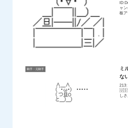
ID
ャン
板アウ
ミ
騎手・元騎手
な
213
🇺
しさん