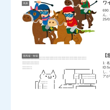
ワ
馬券
690
ん、
25/
【
競馬場・牧場
1: 
ID
し、
アが報