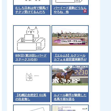
むしろ日本は何で競馬バ
バーイード産駒どうなん
チクソ受けてるんだろ
やろね 他
8/9(日) 第18回レパード
【エルムS】ルクソール
ステークス(GⅢ)
カフェ＆岩田望来騎手が
ｷﾀ━━━━(ﾟ
∀ﾟ)━━━━!!
【札幌記念想定】G1馬
ルメール騎手が騎乗した
の出走無し
名馬５頭を語る