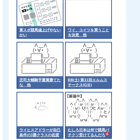
東スポ競馬値上げやない
ワイ、コイツを買うこと
かい
を決意 他
庄司大輔騎手重賞勝てた
8/8(土) 第31回エルムス
な 他
テークス(GⅢ)
ライヒスアドラーが自己
むしろ日本は何で競馬バ
条件の3勝クラスの佐渡
チクソ受けてるんだろ