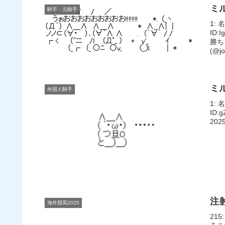
ミ
騎手・元騎手
1: 
ID
勝ち
(@jo
ミ
外国人騎手
1: 
ID
2025
注
海外競馬2025
215