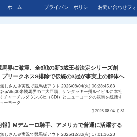
ホーム
プライバシーポリシー
お問い合わせフォ
競馬界に激震、全6戦の新3歳王者決定シリーズ創
 プリークネスS排除で伝統の3冠が事実上の解体へ
名無しさん＠実況で競馬板アウト 2026/08/04(火) 06:28:45.83
:AQkpA8q00米競馬界の二大巨頭、ケンタッキー州ルイビルに本社
くチャーチルダウンズ社（CDI）とニューヨークの競馬を統括す
ューヨーク...
2026.08.04
31
朗報】Mデムーロ騎手、アメリカで普通に活躍する
名無しさん＠実況で競馬板アウト 2025/12/30(火) 17:01:36.23