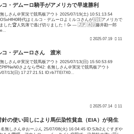
ルコ・デムーロ騎手がアメリカで早速勝利
名無しさん＠実況で競馬板アウト 2025/07/19(土) 10:51:13.54
:IgOSxHfH0時代はミルコ・デムーロよミルコさんが🇺🇸アメリカで
ました🏆人気薄で逃げ切りました！🥳 — 🇯🇵 🇦🇺藤井勘一郎
e...
2025.07.19
11
ルコ・デムーロさん 渡米
名無しさん＠実況で競馬板アウト 2025/07/13(日) 15:50:53.69
:gZPfPNeN0さよなら🥹42: 名無しさん＠実況で競馬板アウト
/07/13(日) 17:27:21.51 ID:rb7TEI7X0...
2025.07.14
11
射針の使い回しにより馬伝染性貧血（EIA）が発生
: 名無しさん＠おーぷん 25/07/08(火) 16:04:45 ID:SJb2えぐすぎや