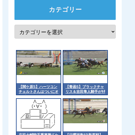
カテゴリー
【関ケ原S】ハーツコン
【青函S】ブラックチャ
チェルトさんはついにオ
リス＆吉田隼人騎手がｷﾀ
ープンクラスへ昇格でき
━━━━(ﾟ∀ﾟ)━━━━!!
るのか？
庄司大輔騎手重賞勝てた
【日曜福島5R新馬戦】