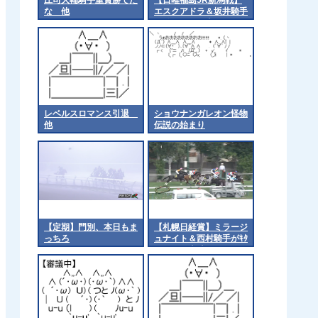
な 他
エスクアドラ＆坂井騎手
がｷﾀ━━━━(ﾟ
∀ﾟ)━━━━!!
レベルスロマンス引退
ショウナンガレオン怪物
他
伝説の始まり
【定期】門別、本日もま
【札幌日経賞】ミラージ
っちろ
ュナイト＆西村騎手がｷﾀ
━━━━(ﾟ∀ﾟ)━━━━!!