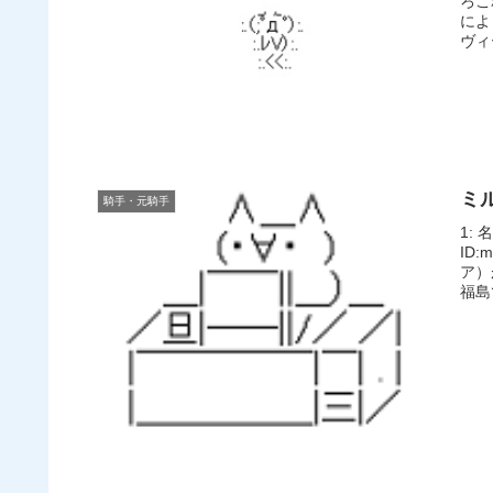
ろこ
によ
ヴィ
ミ
騎手・元騎手
1: 
ID
ア）
福島で