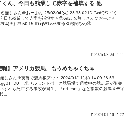
イくん、今日も残業して赤字を補填する 他
: 名無しさん＠おーぷん 25/02/04(火) 23:33:02 ID:GxdQワイく
今日も残業して赤字を補填する😡692: 名無しさん＠おーぷん
02/04(火) 23:50:15 ID:cjW1>>690永久機関やね🤭...
2025.02.08
11
悲報】アメリカ競馬、もうめちゃくちゃ
名無しさん＠実況で競馬板アウト 2024/01/11(木) 14:09:28.53
:5cgg3T+D0 米ベルモントパーク競馬場で調教中の競走馬が衝突
いずれも死亡する事故が発生。『drf.com』など複数の競馬メディ
...
2024.01.16
22