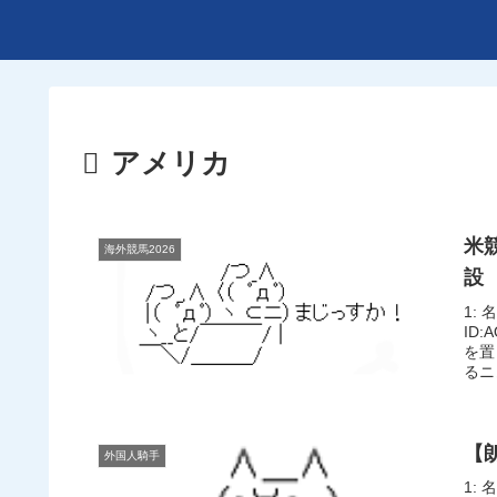
アメリカ
米
海外競馬2026
設
1: 
ID
を置
るニ
【
外国人騎手
1: 