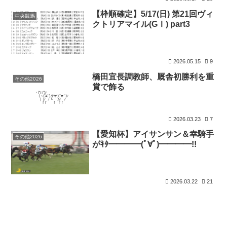
【枠順確定】5/17(日) 第21回ヴィ
中央競馬
クトリアマイル(GⅠ) part3
2026.05.15
9
橋田宜長調教師、厩舎初勝利を重
その他2026
賞で飾る
2026.03.23
7
【愛知杯】アイサンサン＆幸騎手
その他2026
がｷﾀ━━━━(ﾟ∀ﾟ)━━━━!!
2026.03.22
21