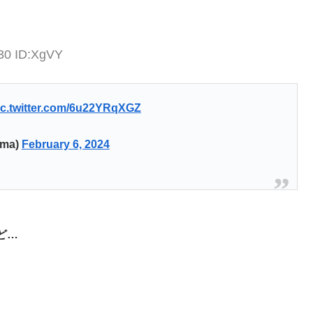
:30 ID:XgVY
ic.twitter.com/6u22YRqXGZ
ma)
February 6, 2024
ど…