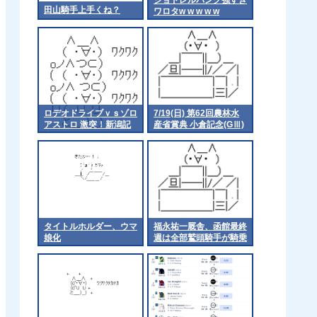
田山騎手上手くね？
ワロタw w w w w
ロデオドライブｖｓゾロ
7/19(日) 第62回農林水
アストロ 激突！新潟記
産省賞典 小倉記念(GⅢ)
念(Ｇ3)
part1
タイトルホルダー、ウマ
福永祐一厩舎、函館最終
娘化
週は全部鷲頭騎手が騎乗