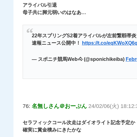
アライバル引退
母子共に脚元弱いのはなあ…
22年スプリングS2着アライバルが左前繋靱帯炎
速報ニュース公開中！
https://t.co/eqKWoXQ6
— スポニチ競馬Web🐴 (@sponichikeiba)
Febr
76:
名無しさん＠おーぷん
24/02/06(火) 18:12
セラフィックコール次走はダイオライト記念予定か
確実に賞金積みにきたかな