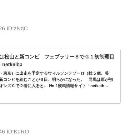
:26 ID:zNqC
は松山と新コンビ フェブラリーＳでＧ１初制覇目
netkeiba
・東京）に出走を予定するウィルソンテソーロ（牡５歳、美
新コンビを組むことが６日、明らかになった。 同馬は原が初
ズＣで２着に入ると… No.1競馬情報サイト「netkeib...
:46 ID:KuRO