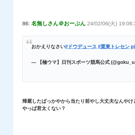
86:
名無しさん＠おーぷん
24/02/06(火) 19:06
おかえりなさい
#ドウデュース
#栗東トレセン
p
— 【極ウマ】日刊スポーツ競馬公式 (@goku_u
帰厩したばっかやから当たり前やし大丈夫なんやけ
やっぱ君太くない？