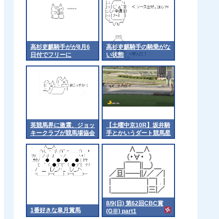
高杉吏麒騎手がが8月6
高杉吏麒騎手の騎乗がな
日付でフリーに
い状態
英競馬界に激震、ジョッ
【土曜中京10R】坂井騎
キークラブが競馬場協会
手とかいうダート競馬星
から脱退
人
8/9(日) 第62回CBC賞
1番好きな皐月賞馬
(GⅢ) part1