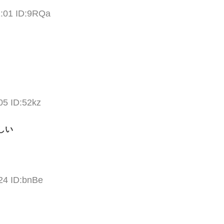
2:01 ID:9RQa
05 ID:52kz
しい
24 ID:bnBe