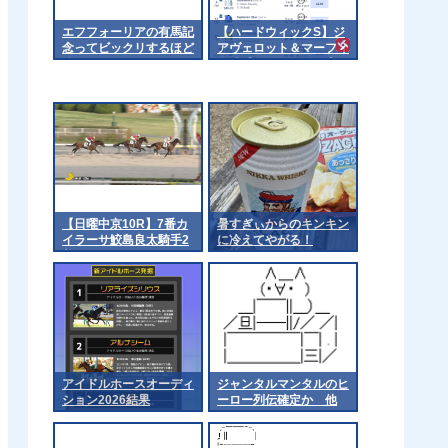
エフフォーリアの有馬記
【ハードウィックS】ジ
念ってビックリするほど
アヴェロット＆マーフィ
強かったわよね
ー騎手がｷﾀ━━━━(ﾟ
∀ﾟ)━━━━!!
【日曜中京10R】7番カ
暑すぎぃからのキンキン
イラーサ鮫島良太騎手2
に冷えてやがる！
着
アイドルホースオーディ
ジャンタルマンタルのヒ
ション2026結果
ーロー列伝確定か 他