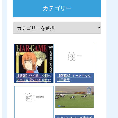
カテゴリー
【悲報】ワイ氏、今期の
【阿蘇S】モックモック
アニメを見ていた時にな
川田騎手
ぜか競馬界の時間の流れ
を感じてしまう
ジョドレルバンク強すぎ