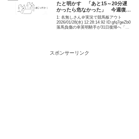
たと明かす 「あと15～20分遅
かったら危なかった」 今週復帰
へ
1: 名無しさん＠実況で競馬板アウト
2026/01/28(水) 12:28:14.92 ID:gfq7geZb0
落馬負傷の幸英明騎手が31日復帰へ「死
ぬのかなと思いました」壮絶ケガ克服し
て調教再開昨年11月22日の京都3Rで落
馬。両側の肋...
スポンサーリンク