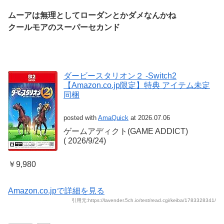
ムーアは無理としてローダンとかダメなんかね
クールモアのスーパーセカンド
ダービースタリオン２ -Switch2
【Amazon.co.jp限定】特典 アイテム未定
同梱
posted with
AmaQuick
at 2026.07.06
ゲームアディクト(GAME ADDICT)
(‎ 2026/9/24)
￥9,980
Amazon.co.jpで詳細を見る
引用元:https://lavender.5ch.io/test/read.cgi/keiba/1783328341/