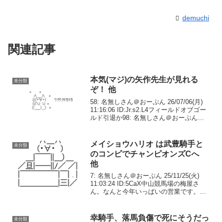
demuchi
関連記事
本気(マジ)の矢作先生が見れる
未分類
ぞ！ 他
58: 名無しさん＠おーぷん 26/07/06(月)
11:16:06 ID:Jr.s2.L4フィールドオブゴー
ルド引退か98: 名無しさん＠おーぷん
26/07/06(月) 22:45:19 ID:qY.l1.L35スプリ
ンターズＳ登録の...
メイショウハリオ は武豊騎手と
未分類
のコンビでチャンピオンズCへ
他
7: 名無しさん＠おーぷん 25/11/25(火)
11:03:24 ID:5CaX中山競馬場の梅屋さ
ん。なんと今年いっぱいの営業です。志
らく師匠の行き場が無くなっちゃう😭東
京競馬場の梅屋さんは2026年2月迄営業。
あーもうこの味が食べられ...
幸騎手、落馬負傷で死にそうだっ
未分類