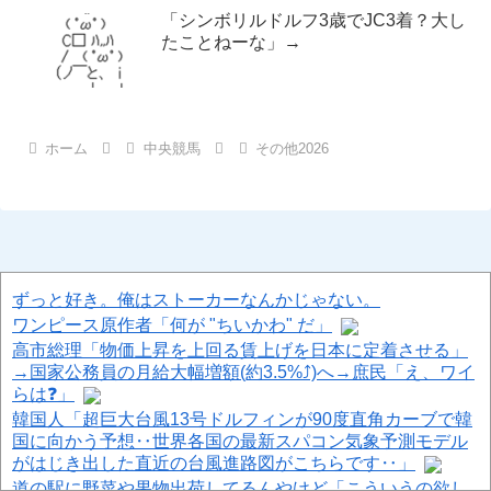
「シンボリルドルフ3歳でJC3着？大し
たことねーな」→
ホーム
中央競馬
その他2026
ずっと好き。俺はストーカーなんかじゃない。
ワンピース原作者「何が "ちいかわ" だ」
高市総理「物価上昇を上回る賃上げを日本に定着させる」
→国家公務員の月給大幅増額(約3.5%⤴)へ→庶民「え、ワイ
らは❓」
韓国人「超巨大台風13号ドルフィンが90度直角カーブで韓
国に向かう予想‥世界各国の最新スパコン気象予測モデル
がはじき出した直近の台風進路図がこちらです‥」
道の駅に野菜や果物出荷してるんやけど「こういうの欲し