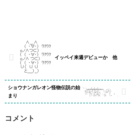
イッペイ来週デビューか 他
ショウナンガレオン怪物伝説の始
まり
コメント