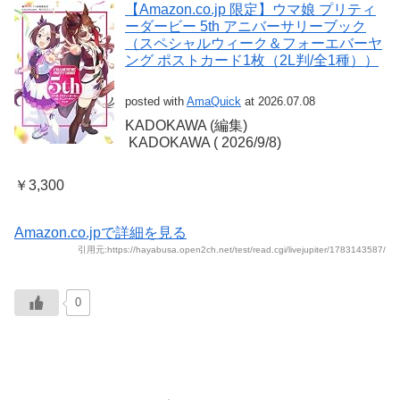
【Amazon.co.jp 限定】ウマ娘 プリティ
ーダービー 5th アニバーサリーブック
（スペシャルウィーク＆フォーエバーヤ
ング ポストカード1枚（2L判/全1種））
posted with
AmaQuick
at 2026.07.08
KADOKAWA (編集)
‎ KADOKAWA (‎ 2026/9/8)
￥3,300
Amazon.co.jpで詳細を見る
引用元:https://hayabusa.open2ch.net/test/read.cgi/livejupiter/1783143587/
0