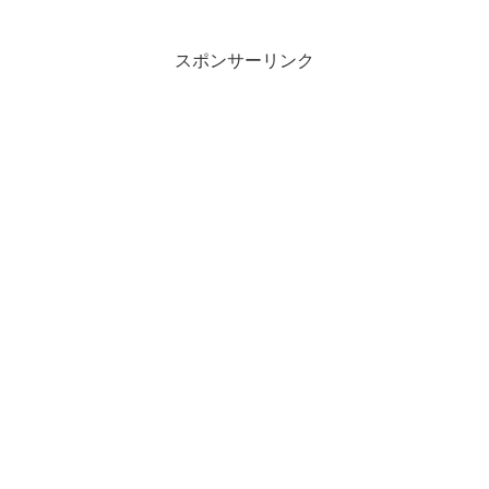
の善戦マン臭は異常しかしポ...
スポンサーリンク