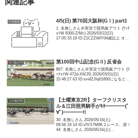
関連記事
4/5(日) 第70回大阪杯(GⅠ) part1
中央競馬
1: 名無しさん＠実況で競馬板アウト (ﾜｯﾁ
ｮｲW 8300-Z/Mc) 2026/03/22(日)
17:05:33.19 ID:Z1CZZtWY04歳以上 オー
プン （国際）（指定） 定量 コース：
2,000メートル（芝・右）第1回特...
第100回中山記念(GⅡ) 反省会
その他2026
867: 名無しさん＠実況で競馬板アウト (ﾜ
ｯﾁｮｲW 472d-X6CR) 2026/03/01(日)
15:48:27.63 ID:svidZJfq01800になるとレ
ベチになるレーベン868: 名無しさん＠実
況で競馬板アウト (ﾜｯ...
【土曜東京2R】ターフクリスタ
その他2026
ル＆江田照男騎手がｷﾀ━━━━(ﾟ
∀ﾟ)━━━━!!
30: 名無しさん 2026/05/16(土)
09:56:19.14 ID:vfVS7M0K２レース、原！
44: 名無しさん 2026/05/16(土)
10:20:29.13 ID:WABW35HBアオイミズホ