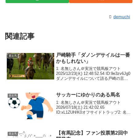
demuchi
関連記事
戸崎騎手「ダノンデサイルは一番
競走馬
かもしれない」
1: 名無しさん＠実況で競馬板アウト
2025/12/23(火) 12:48:52.54 ID:9e3zv6Jg0
ダノンデサイルについて語る戸崎の言葉
は、驚くほどの興奮と熱がこもってい
た。「ドバイ（シーマクラシック）の手
応えは、いまだに覚え...
サッカーにゆかりのある馬名
競走馬
1: 名無しさん＠実況で競馬板アウト
2026/07/18(土) 21:42:02.65
ID:xL1ZUH/K0オフサイドトラップ2: 名無
しさん＠実況で競馬板アウト
2026/07/18(土) 21:42:22.79 ID:xL1ZUH...
【有馬記念】ファン投票第2回中
競走馬