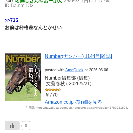
740:
名無しさん＠おーぷん
26/05/31(日) 21:17:54
ID:Ba.nm.L32
>>735
お前は枠格差なんとかせい
Number(ナンバー) 1144号[雑誌]
posted with
AmaQuick
at 2026.06.06
Number編集部 (編集)
‎ 文藝春秋 (‎ 2026/5/21)
￥770
Amazon.co.jpで詳細を見る
引用元:https://hayabusa.open2ch.net/test/read.cgi/livejupiter/1780221828/
0