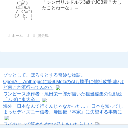
「シンボリルドルフ3歳でJC3着？大し
たことねーな」→
ホーム
競走馬
ゾッとして、ほろりとする奇妙な物語。
OpenAI、Anthropicに続きMetaのAIも勝手に他社攻撃 嘘ξけ
ど何これ流行ってんの？
ワンピース原作者・尾田栄一郎が描いた担当編集の似顔絵
「ムダに東大卒」
海外「日本なんて行くんじゃなかった…」 日本を知ってし
まったディズニー信者、帰国後『本家』に失望する事態に
ワイのせいで辞めたやつが3人もいたらしい