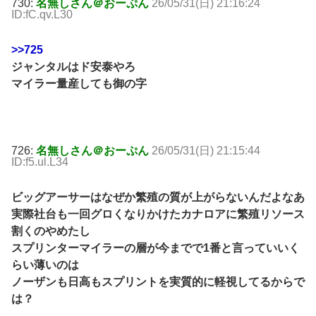
730:
名無しさん＠おーぷん
26/05/31(日) 21:16:24
ID:fC.qv.L30
>>725
ジャンタルはド安泰やろ
マイラー量産しても御の字
726:
名無しさん＠おーぷん
26/05/31(日) 21:15:44
ID:f5.ul.L34
ビッグアーサーはなぜか繁殖の質が上がらないんだよなあ
実際社台も一回グロくなりかけたカナロアに繁殖リソース
割くのやめたし
スプリンターマイラーの層が今までで1番と言っていいく
らい薄いのは
ノーザンも日高もスプリントを実質的に軽視してるからで
は？