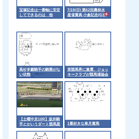
宝塚記念は一番軸に安定
7/19(日) 第62回農林水
してできるのは 他
産省賞典 小倉記念(GⅢ)
part3
高杉吏麒騎手の騎乗がな
英競馬界に激震、ジョッ
い状態
キークラブが競馬場協会
から脱退
【土曜中京10R】坂井騎
1番好きな皐月賞馬
手とかいうダート競馬星
人