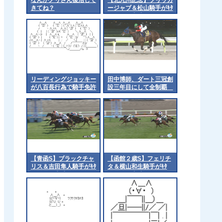
きてね？
ージャブ＆松山騎手がｷﾀ
━━━━(ﾟ∀ﾟ)━━━━!!
リーディングジョッキー
田中博師、ダート三冠創
が八百長行為で騎手免許
設三年目にして全制覇
取り消し
他
【青函S】ブラックチャ
【函館２歳S】フェリチ
リス＆吉田隼人騎手がｷﾀ
タ＆横山和生騎手がｷﾀ
━━━━(ﾟ∀ﾟ)━━━━!!
━━━━(ﾟ∀ﾟ)━━━━!!