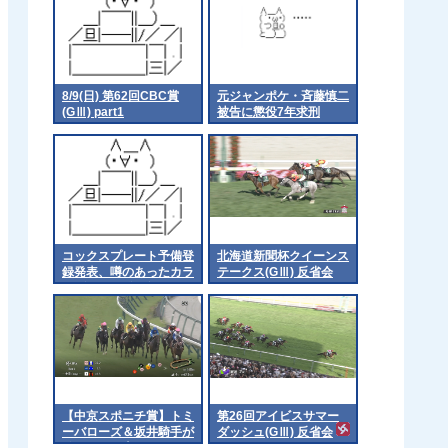
8/9(日) 第62回CBC賞
元ジャンポケ・斉藤慎二
(GⅢ) part1
被告に懲役7年求刑
コックスプレート予備登
北海道新聞杯クイーンス
録発表、噂のあったカラ
テークス(GⅢ) 反省会
ンダガンは登録無しで再
来日の可能性高まる
【中京スポニチ賞】トミ
第26回アイビスサマー
ーバローズ＆坂井騎手が
ダッシュ(GⅢ) 反省会