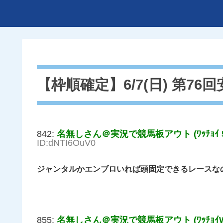
【枠順確定】6/7(日) 第76回安
842:
名無しさん＠実況で競馬板アウト (ﾜｯﾁｮｲ 51
ID:dNTI6OuV0
ジャンタルかエンブロいれば頭固定できるレースな
855:
名無しさん＠実況で競馬板アウト (ﾜｯﾁｮｲW e