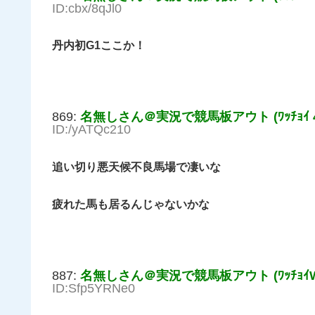
ID:cbx/8qJl0
丹内初G1ここか！
869:
名無しさん＠実況で競馬板アウト (ﾜｯﾁｮｲ 41
ID:/yATQc210
追い切り悪天候不良馬場で凄いな
疲れた馬も居るんじゃないかな
887:
名無しさん＠実況で競馬板アウト (ﾜｯﾁｮｲW a5
ID:Sfp5YRNe0