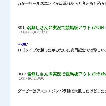
万が一ワールズエンドが出遅れたらと考えると恐ろ
891:
名無しさん＠実況で競馬板アウト (ﾜｯﾁｮｲ c9
ID:QRpQO0dX0
>>887
ロゴタイプが勝った年みたいに安田記念では珍しい
888:
名無しさん＠実況で競馬板アウト (ﾜｯﾁｮｲW f9
ID:d7a6i2UG0
ダービーはアスクエジンバラ軸で大敗したけどまた