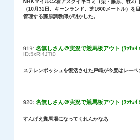
NHKマイルC2着アスクイキゴミ（栗・藤原、牡3
（10月31日、キーンランド、芝1600メートル）
管理する藤原調教師が明かした。
919:
名無しさん＠実況で競馬板アウト (ﾜｯﾁｮｲ 9d
ID:5xRl4JTt0
ステレンボッシュを復活させた戸崎が今度はレーベ
920:
名無しさん＠実況で競馬板アウト (ﾜｯﾁｮｲ 56f
すんげえ糞馬場になってくれんかなあ