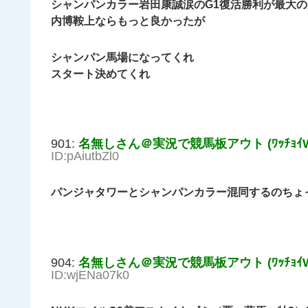
シャンパンカラー岩田康誠涙のG1復活勝利が最大
内博鞍上ならもっと良かったが
シャンパン馬場になってくれ
スタート決めてくれ
901:
名無しさん＠実況で競馬板アウト (ﾜｯﾁｮｲW c
ID:pAiutbZl0
パンジャタワーとシャンパンカラー混同するのちょ
904:
名無しさん＠実況で競馬板アウト (ﾜｯﾁｮｲW e
ID:wjENa07k0