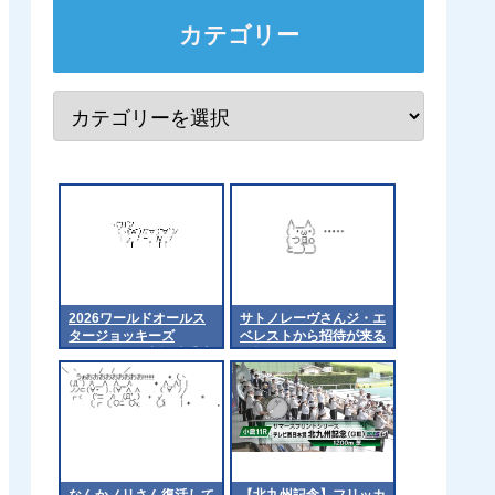
カテゴリー
2026ワールドオールス
サトノレーヴさんジ・エ
タージョッキーズ
ベレストから招待が来る
（WASJ）の出場騎手決
も拒否
定！（外国騎手）
なんかノリさん復活して
【北九州記念】フリッカ