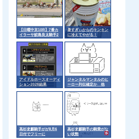
【日曜中京10R】7番カ
暑すぎぃからのキンキン
イラーサ鮫島良太騎手2
に冷えてやがる！
着
アイドルホースオーディ
ジャンタルマンタルのヒ
ション2026結果
ーロー列伝確定か 他
高杉吏麒騎手がが8月6
高杉吏麒騎手の騎乗がな
日付でフリーに
い状態