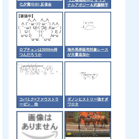
七夕賞(GⅢ) 反省会
ナルアポジー＆武藤騎手
がｷﾀ━━☆ﾟ･*:｡.:(ﾟ
∀ﾟ)ﾟ･*:..:☆━━━!!
ロブチェンは3000m持
海外馬券販売対象レース
つんだろうか
が大量追加か
コバミク×ファウストラ
ダノンヒストリー強すぎ
ーゼン 他
ワロタ