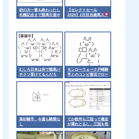
砂の大一番も終わったし
【セレクトセール
札幌記念まで競馬引退や
2026】2日目当歳馬スタ
ね
ート
むしろ日本は何で競馬バ
モンローウォーク戸崎騎
チクソ受けてるんだろ
手とのコンビ復活でロー
ズSへ 他
高杉騎手、今週も騎乗な
てか欧州も三冠って概念
し
が薄れとるし、三冠を気
にするのは日本くらいに
なるんやろか 他