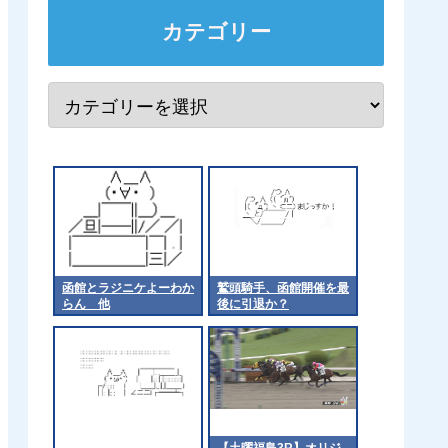
カテゴリー
函館とラジニケよーわか
鷲頭騎手、函館開催を最
らん 他
後に引退か？
【土曜福島3R】オリジ