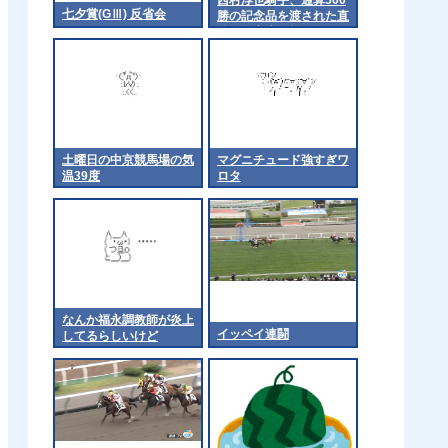
七夕賞(GⅢ) 反省会
勝の記念品を渡された直
後に観客席に投げてしま
う
土曜日の中京競馬場の気
マグニチュード強すぎワ
温39度
ロタ
なんか福永調教師が炎上
イッペイ連闘
してるらしいけど