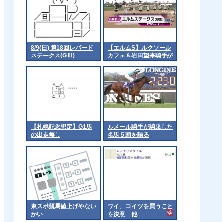
8/9(日) 第18回レパード
【エルムS】ルクソール
ステークス(GⅢ)
カフェ＆岩田望来騎手が
ｷﾀ━━━━(ﾟ
∀ﾟ)━━━━!!
【札幌記念想定】G1馬
ルメール騎手が騎乗した
の出走無し
名馬５頭を語る
東スポ競馬値上げやない
ワイ、コイツを買うこと
かい
を決意 他