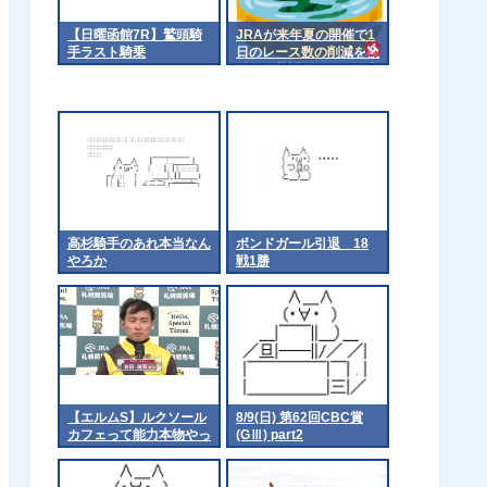
【日曜函館7R】鷲頭騎
JRAが来年夏の開催で1
手ラスト騎乗
日のレース数の削減を検
討 暑熱対策として従来
の12レースから7レース
へ
高杉騎手のあれ本当なん
ボンドガール引退 18
やろか
戦1勝
【エルムS】ルクソール
8/9(日) 第62回CBC賞
カフェって能力本物やっ
(GⅢ) part2
たんやなって 他