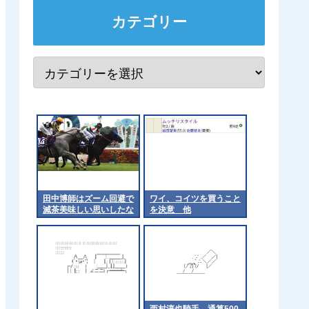
カテゴリー
田中博師はズーム回避で
ワイ、コイツを買うこと
滅茶美味しい思いしたな
を決意 他
これ 他
西村淳也騎手、通算500