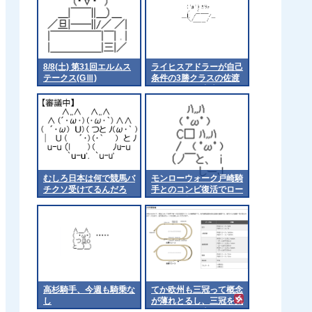
8/8(土) 第31回エルムス
ライヒスアドラーが自己
テークス(GⅢ)
条件の3勝クラスの佐渡
ステークスに出走
むしろ日本は何で競馬バ
モンローウォーク戸崎騎
チクソ受けてるんだろ
手とのコンビ復活でロー
ズSへ 他
高杉騎手、今週も騎乗な
てか欧州も三冠って概念
し
が薄れとるし、三冠を気