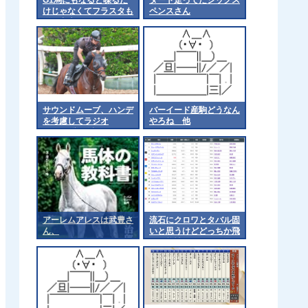
けじゃなくてフラスタも
ペンスさん
贈呈出来るんやなぁ
サウンドムーブ、ハンデ
バーイード産駒どうなん
を考慮してラジオ
やろね 他
NIKKEI賞回避
アーレムアレスは武豊さ
流石にクロワとタバル固
ん、
いと思うけどどっちか飛
ぶ可能性ってあると思う
か？ 他