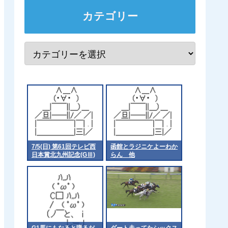
カテゴリー
7/5(日) 第61回テレビ西
函館とラジニケよーわか
日本賞北九州記念(GⅢ)
らん 他
part1
G1馬にもなると喋るだ
ダート走ってたシックス