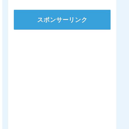
にするのは日本くらいに
なるんやろか 他
スポンサーリンク