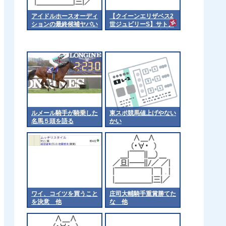
アイドルホースオーディ
【クイーンエリザベス2
ションの最終候補ヤバい
世ジュビリーS】サトノ
な 他
レーヴとルガルが出走
ルメール騎手が騎乗した
東スポ競馬値上げやない
名馬５頭を語る
かい
ワイ、コイツを買うこと
庄司大輔騎手重賞勝てた
を決意 他
な 他