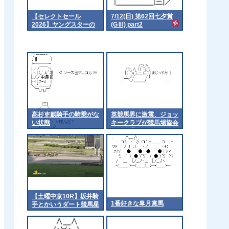
【セレクトセール
7/12(日) 第62回七夕賞
2026】ヤングスターの
(GⅢ) part2
2025（父イクイノック
ス）4億2千万円で落
札 他
高杉吏麒騎手の騎乗がな
英競馬界に激震、ジョッ
い状態
キークラブが競馬場協会
から脱退
【土曜中京10R】坂井騎
1番好きな皐月賞馬
手とかいうダート競馬星
人