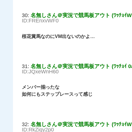
30:
名無しさん＠実況で競馬板アウト (ﾜｯﾁｮｲW 4
ID:FREnxvWF0
桜花賞馬なのにVM出ないのかよ…
31:
名無しさん＠実況で競馬板アウト (ﾜｯﾁｮｲ 0a7
ID:JQxeWnH60
メンバー揃ったな
如何にもステップレースって感じ
32:
名無しさん＠実況で競馬板アウト (ﾜｯﾁｮｲW 0fc
ID:RkZigy2p0