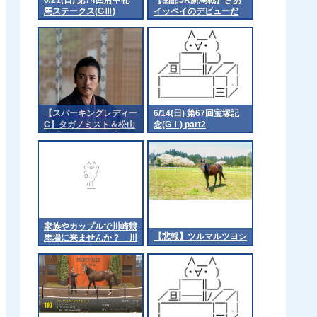
馬ステークス(GⅢ)
イッペイのデビューだ
part1
【スパーキングレディー
6/14(日) 第67回宝塚記
C】タガノミスト＆松山
念(GⅠ) part2
騎手がｷﾀ━━━━(ﾟ
∀ﾟ)━━━━!!
家族やカップルで川崎競
【悲報】ツルマルツヨシ
馬場に来ませんか？ 川
崎競馬が魅力をアピール