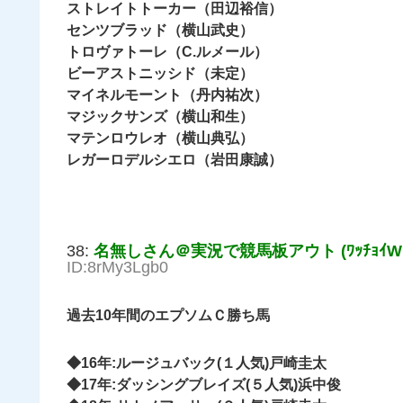
ストレイトトーカー（田辺裕信）
センツブラッド（横山武史）
トロヴァトーレ（C.ルメール）
ビーアストニッシド（未定）
マイネルモーント（丹内祐次）
マジックサンズ（横山和生）
マテンロウレオ（横山典弘）
レガーロデルシエロ（岩田康誠）
38:
名無しさん＠実況で競馬板アウト (ﾜｯﾁｮｲW 7f
ID:8rMy3Lgb0
過去10年間のエプソムＣ勝ち馬
◆16年:ルージュバック(１人気)戸崎圭太
◆17年:ダッシングブレイズ(５人気)浜中俊