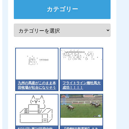
カテゴリー
九州の馬産がこのまま本
フライトライン種牡馬大
田牧場が社台になりそう
成功！！！！
な勢いやわ 他
6/21(日) 第74回府中牝
【函館5R新馬戦】さあ