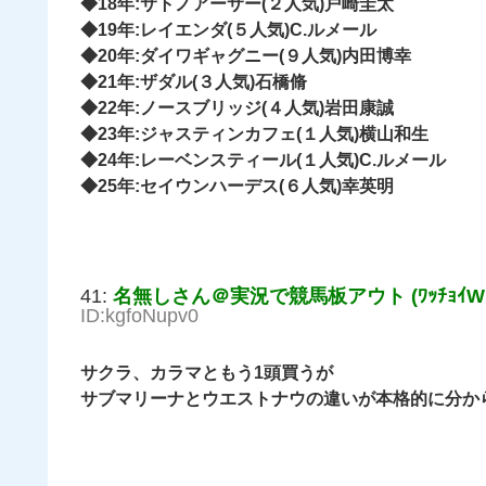
◆18年:サトノアーサー(２人気)戸崎圭太
◆19年:レイエンダ(５人気)C.ルメール
◆20年:ダイワギャグニー(９人気)内田博幸
◆21年:ザダル(３人気)石橋脩
◆22年:ノースブリッジ(４人気)岩田康誠
◆23年:ジャスティンカフェ(１人気)横山和生
◆24年:レーベンスティール(１人気)C.ルメール
◆25年:セイウンハーデス(６人気)幸英明
41:
名無しさん＠実況で競馬板アウト (ﾜｯﾁｮｲW 8b
ID:kgfoNupv0
サクラ、カラマともう1頭買うが
サブマリーナとウエストナウの違いが本格的に分か