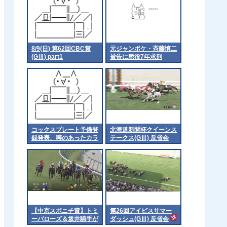
8/9(日) 第62回CBC賞
元ジャンポケ・斉藤慎二
(GⅢ) part1
被告に懲役7年求刑
コックスプレート予備登
北海道新聞杯クイーンス
録発表、噂のあったカラ
テークス(GⅢ) 反省会
ンダガンは登録無しで再
来日の可能性高まる
【中京スポニチ賞】トミ
第26回アイビスサマー
ーバローズ＆坂井騎手が
ダッシュ(GⅢ) 反省会