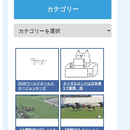
カテゴリー
2026ワールドオールス
タイダルロックは日本海
タージョッキーズ
Sで復帰 他
（WASJ）の出場騎手決
定！
【土曜新潟11R】ノリさ
【函館7R】ストレイト