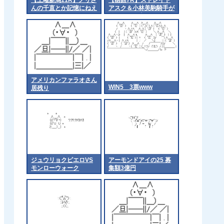
んの千直とか記憶にねえ
アスク＆小林美駒騎手が
な
ｷﾀ━━━━(ﾟ
∀ﾟ)━━━━!!
アメリカンファラオさん
WIN5 3票www
居残り
ジュウリョクピエロVS
アーモンドアイの25 募
モンローウォーク
集額3億円