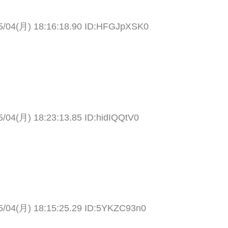
5/04(月) 18:16:18.90 ID:HFGJpXSK0
5/04(月) 18:23:13.85 ID:hidIQQtV0
5/04(月) 18:15:25.29 ID:5YKZC93n0