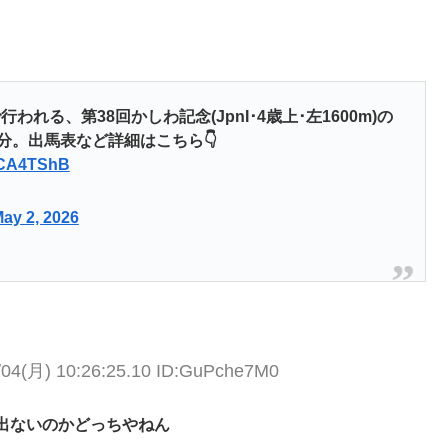
われる、第38回かしわ記念(JpnI･4歳上･左1600m)の
分。出馬表など詳細はこちら👇
7TCA4TShB
ay 2, 2026
/04(月) 10:26:25.10 ID:GuPche7M0
出ないのかどっちやねん