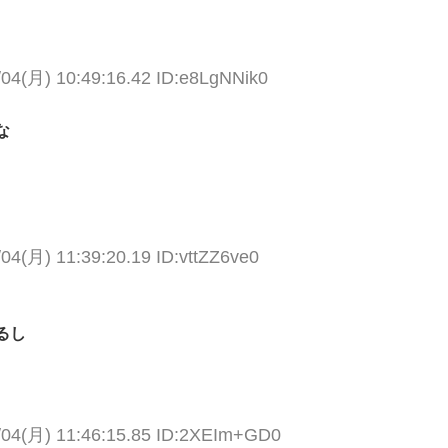
/04(月) 10:49:16.42 ID:e8LgNNik0
な
/04(月) 11:39:20.19 ID:vttZZ6ve0
るし
/04(月) 11:46:15.85 ID:2XEIm+GD0