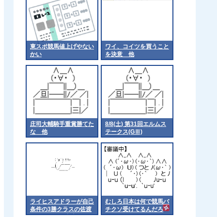
東スポ競馬値上げやない
ワイ、コイツを買うこと
かい
を決意 他
庄司大輔騎手重賞勝てた
8/8(土) 第31回エルムス
な 他
テークス(GⅢ)
ライヒスアドラーが自己
むしろ日本は何で競馬バ
条件の3勝クラスの佐渡
チクソ受けてるんだろ