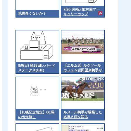
7/20(月/祝) 第30回マー
地震多くないか？
キュリーカップ
（Jpn3）【18:15発走予
定】
8/9(日) 第18回レパード
【エルムS】ルクソール
ステークス(GⅢ)
カフェ＆岩田望来騎手が
ｷﾀ━━━━(ﾟ
∀ﾟ)━━━━!!
【札幌記念想定】G1馬
ルメール騎手が騎乗した
の出走無し
名馬５頭を語る