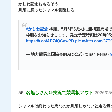
かしわ記念おもろそう
川須に戻ったシャマル覚醒しろ
#かしわ記念
枠順。5月5日(祝火)に船橋競馬場で行
枠順をお知らせします。発走予定時刻は20時05
https://t.co/AP74QCawPD
pic.twitter.com/3
— 地方競馬全国協会(NAR)公式 (@nar_keiba)
M
56:
名無しさん＠実況で競馬板アウト
2026/05
シャマルは終わった馬なのか川須じゃないと走る気