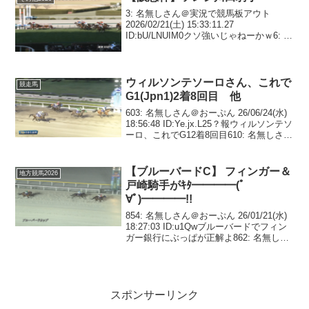
3: 名無しさん＠実況で競馬板アウト
2026/02/21(土) 15:33:11.27
ID:bU/LNUIM0クソ強いじゃねーかｗ6: 名
無しさん＠実況で競馬板アウト
2026/02/21(土) 15:33:16.43 ID:pO7rL...
ウィルソンテソーロさん、これで
競走馬
G1(Jpn1)2着8回目 他
603: 名無しさん＠おーぷん 26/06/24(水)
18:56:48 ID:Ye.jx.L25？報ウィルソンテソ
ーロ、これでG12着8回目610: 名無しさん
＠おーぷん 26/06/24(水) 18:57:18
ID:Lm.c8.L31...
【ブルーバードC】 フィンガー＆
地方競馬2026
戸崎騎手がｷﾀ━━━━(ﾟ
∀ﾟ)━━━━!!
854: 名無しさん＠おーぷん 26/01/21(水)
18:27:03 ID:u1Qwブルーバードでフィン
ガー銀行にぶっぱが正解よ862: 名無しさ
ん＠おーぷん 26/01/21(水) 19:43:20
ID:wTPMカタリテは案外馬体小...
スポンサーリンク