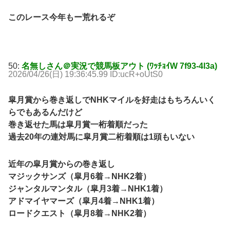
このレース今年もー荒れるぞ
50:
名無しさん＠実況で競馬板アウト (ﾜｯﾁｮｲW 7f93-4l3a)
2026/04/26(日) 19:36:45.99 ID:ucR+oUtS0
皐月賞から巻き返しでNHKマイルを好走はもちろんいく
らでもあるんだけど
巻き返せた馬は皐月賞一桁着順だった
過去20年の連対馬に皐月賞二桁着順は1頭もいない
近年の皐月賞からの巻き返し
マジックサンズ（皐月6着→NHK2着）
ジャンタルマンタル（皐月3着→NHK1着）
アドマイヤマーズ（皐月4着→NHK1着）
ロードクエスト（皐月8着→NHK2着）