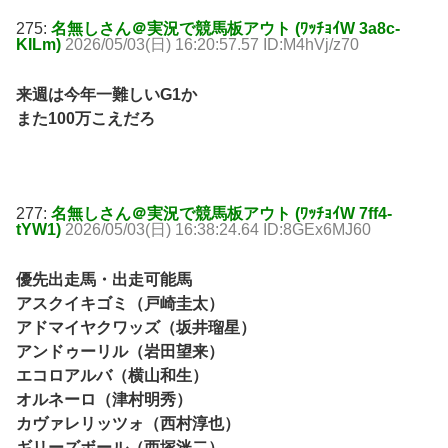
275:
名無しさん＠実況で競馬板アウト (ﾜｯﾁｮｲW 3a8c-
KILm)
2026/05/03(日) 16:20:57.57 ID:M4hVj/z70
来週は今年一難しいG1か
また100万こえだろ
277:
名無しさん＠実況で競馬板アウト (ﾜｯﾁｮｲW 7ff4-
tYW1)
2026/05/03(日) 16:38:24.64 ID:8GEx6MJ60
優先出走馬・出走可能馬
アスクイキゴミ（戸崎圭太）
アドマイヤクワッズ（坂井瑠星）
アンドゥーリル（岩田望来）
エコロアルバ（横山和生）
オルネーロ（津村明秀）
カヴァレリッツォ（西村淳也）
ギリーズボール（西塚洸二）