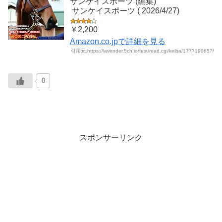
サンケイスポーツ (編集)
‎ サンケイスポーツ (‎ 2026/4/27)
￥2,200
Amazon.co.jpで詳細を見る
引用元:https://lavender.5ch.io/test/read.cgi/keiba/1777190657/
0
スポンサーリンク