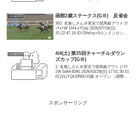
（国際）（指定） 馬齢 コース：1,900メ
ートル（ダート・右）第1回特...
函館2歳ステークス(GⅢ) 反省会
その他2026
363: 名無しさん＠実況で競馬板アウト (ﾜ
ｯﾁｮｲW 1f44-sYUa) 2026/07/19(日)
15:22:47.16 ID:OIht/oy+0ロンドンロンド
ンでもそっちのロンドンかよ366: 名無し
さん＠実況で競馬板アウト (...
4/4(土) 第35回チャーチルダウン
その他2026
ズカップ(GⅢ)
1: 名無しさん＠実況で競馬板アウト (ﾆｸｸ
ｴW 5d44-lD9t) 2026/03/29(日) 17:01:30.51
ID:jVLiYQtJ0NIKU3歳 オープン （国際）
（指定） 馬齢 コース：1,600メートル
（芝・右 外）第...
スポンサーリンク