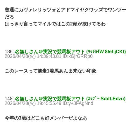
普通にカヴァレリッツォとアドマイヤクワッズでワンツー
だろ
はっきり言ってマイルではこの2頭が抜けてるわ
136:
名無しさん＠実況で競馬板アウト (ﾜｯﾁｮｲW 8fef-jCKt)
2026/04/28(火) 14:39:43.81 ID:xGjrGRRp0
このレースって前走1着馬あんま来ない印象
148:
名無しさん＠実況で競馬板アウト (ｽｯﾌﾟｰ Sddf-Edzu)
2026/04/28(火) 19:45:55.49 ID:y+3FAgNnd
今年の3歳はどこも好メンバーだよなあ