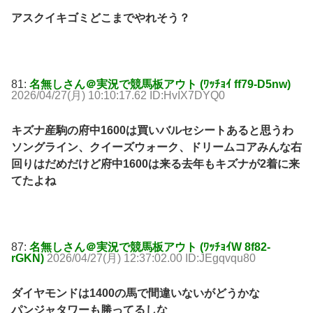
アスクイキゴミどこまでやれそう？
81:
名無しさん＠実況で競馬板アウト (ﾜｯﾁｮｲ ff79-D5nw)
2026/04/27(月) 10:10:17.62 ID:HvIX7DYQ0
キズナ産駒の府中1600は買いバルセシートあると思うわ
ソングライン、クイーズウォーク、ドリームコアみんな右
回りはだめだけど府中1600は来る去年もキズナが2着に来
てたよね
87:
名無しさん＠実況で競馬板アウト (ﾜｯﾁｮｲW 8f82-
rGKN)
2026/04/27(月) 12:37:02.00 ID:JEgqvqu80
ダイヤモンドは1400の馬で間違いないがどうかな
パンジャタワーも勝ってるしな