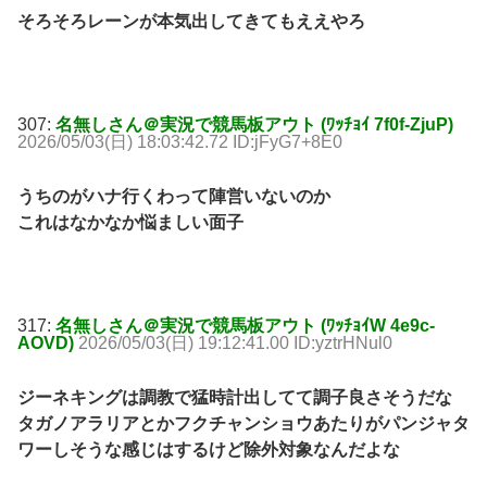
そろそろレーンが本気出してきてもええやろ
307:
名無しさん＠実況で競馬板アウト (ﾜｯﾁｮｲ 7f0f-ZjuP)
2026/05/03(日) 18:03:42.72 ID:jFyG7+8E0
うちのがハナ行くわって陣営いないのか
これはなかなか悩ましい面子
317:
名無しさん＠実況で競馬板アウト (ﾜｯﾁｮｲW 4e9c-
AOVD)
2026/05/03(日) 19:12:41.00 ID:yztrHNul0
ジーネキングは調教で猛時計出してて調子良さそうだな
タガノアラリアとかフクチャンショウあたりがパンジャタ
ワーしそうな感じはするけど除外対象なんだよな