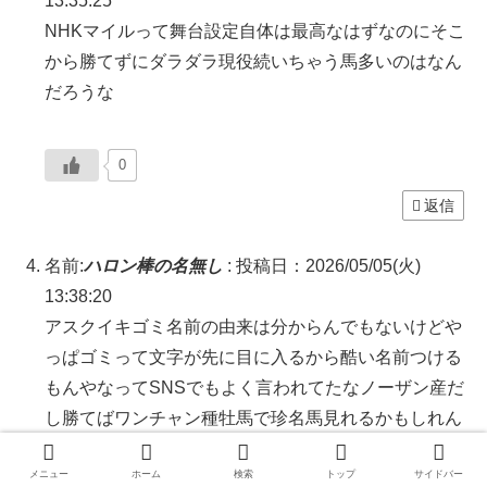
13:35:25
NHKマイルって舞台設定自体は最高なはずなのにそこ
から勝てずにダラダラ現役続いちゃう馬多いのはなん
だろうな
0
返信
名前:
ハロン棒の名無し
:
投稿日：2026/05/05(火)
13:38:20
アスクイキゴミ名前の由来は分からんでもないけどや
っぱゴミって文字が先に目に入るから酷い名前つける
もんやなってSNSでもよく言われてたなノーザン産だ
し勝てばワンチャン種牡馬で珍名馬見れるかもしれん
な
メニュー
ホーム
検索
トップ
サイドバー