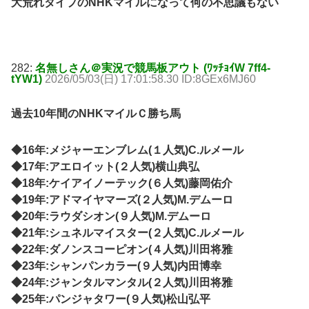
大荒れタイプのNHKマイルになって何の不思議もない
282:
名無しさん＠実況で競馬板アウト (ﾜｯﾁｮｲW 7ff4-
tYW1)
2026/05/03(日) 17:01:58.30 ID:8GEx6MJ60
過去10年間のNHKマイルＣ勝ち馬
◆16年:メジャーエンブレム(１人気)C.ルメール
◆17年:アエロイット(２人気)横山典弘
◆18年:ケイアイノーテック(６人気)藤岡佑介
◆19年:アドマイヤマーズ(２人気)M.デムーロ
◆20年:ラウダシオン(９人気)M.デムーロ
◆21年:シュネルマイスター(２人気)C.ルメール
◆22年:ダノンスコーピオン(４人気)川田将雅
◆23年:シャンパンカラー(９人気)内田博幸
◆24年:ジャンタルマンタル(２人気)川田将雅
◆25年:パンジャタワー(９人気)松山弘平