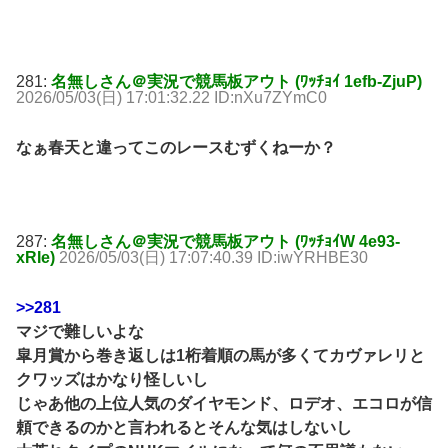
281:
名無しさん＠実況で競馬板アウト (ﾜｯﾁｮｲ 1efb-ZjuP)
2026/05/03(日) 17:01:32.22 ID:nXu7ZYmC0
なぁ春天と違ってこのレースむずくねーか？
287:
名無しさん＠実況で競馬板アウト (ﾜｯﾁｮｲW 4e93-
xRIe)
2026/05/03(日) 17:07:40.39 ID:iwYRHBE30
>>281
マジで難しいよな
皐月賞から巻き返しは1桁着順の馬が多くてカヴァレリと
クワッズはかなり怪しいし
じゃあ他の上位人気のダイヤモンド、ロデオ、エコロが信
頼できるのかと言われるとそんな気はしないし