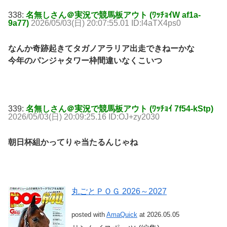
338:
名無しさん＠実況で競馬板アウト (ﾜｯﾁｮｲW af1a-
9a77)
2026/05/03(日) 20:07:55.01 ID:l4aTX4ps0
なんか奇跡起きてタガノアラリア出走できねーかな
今年のパンジャタワー枠間違いなくこいつ
339:
名無しさん＠実況で競馬板アウト (ﾜｯﾁｮｲ 7f54-kStp)
2026/05/03(日) 20:09:25.16 ID:OJ+zy2030
朝日杯組かってりゃ当たるんじゃね
丸ごとＰＯＧ 2026～2027
posted with
AmaQuick
at 2026.05.05