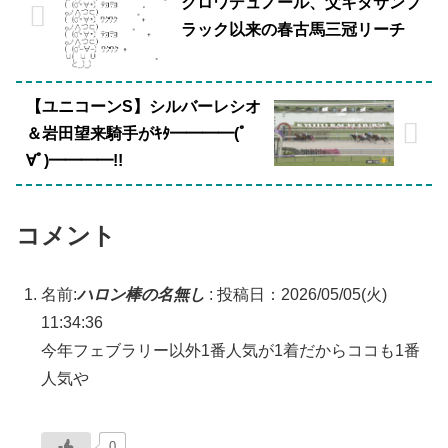
クロワデュノール、父キタサンブ
ラック以来の春古馬三冠リーチ
【ユニコーンS】シルバーレシオ
＆岩田望来騎手がｷﾀ━━━━(ﾟ
∀ﾟ)━━━━!!
コメント
名前:
ハロン棒の名無し
:
投稿日：2026/05/05(火)
11:34:36
今年フェブラリー以外1番人気が1着だからココも1番
人気や
0