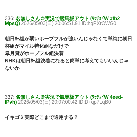
336:
名無しさん＠実況で競馬板アウト (ﾜｯﾁｮｲW afb2-
MpsQ)
2026/05/03(日) 20:06:51.91 ID:hqPXrOWG0
朝日杯組が弱いホープフルが強いんじゃなくて単純に朝日
杯組がマイル特化組なだけで
皐月賞がホープフル組決着
NHKは朝日杯組決着になると簡単に考えてもいいんじゃ
ないか
337:
名無しさん＠実況で競馬板アウト (ﾜｯﾁｮｲW 4eed-
lPvh)
2026/05/03(日) 20:07:00.42 ID:D+qp7LqB0
イキゴミ実際どこまで通用する？