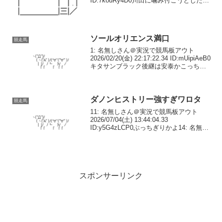
ID:7kouRy4D0川田に噛み付こうとした重
賞三勝の名牝【モズメイメイが引退、繁
殖へ】管理する前川恭子調教師が明かし
た。音無厩舎で１９戦、籍を移し...
ソールオリエンス満口
競走馬
1: 名無しさん＠実況で競馬板アウト
2026/02/20(金) 22:17:22.34 ID:mUipiAeB0
キタサンブラック後継は安泰かこっちは
日高の中小から大人気のようですな2: 名
無しさん＠実況で競馬板アウト
2026/02/20...
ダノンヒストリー強すぎワロタ
競走馬
11: 名無しさん＠実況で競馬板アウト
2026/07/04(土) 13:44:04.33
ID:y5G4zLCP0ぶっちぎりかよ14: 名無し
さん＠実況で競馬板アウト
2026/07/04(土) 13:44:19.11 ID:TUGtLQ...
スポンサーリンク