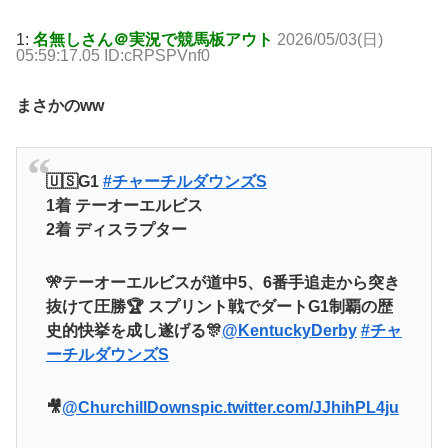
1:
名無しさん＠実況で競馬板アウト
2026/05/03(日)
05:59:17.05 ID:cRPSPVnf0
まさかのww
🇺🇸G1
#チャーチルダウンズS
1着 テーオーエルビス
2着 ディスラプター
🎌テーオーエルビスが道中5、6番手追走から突き
抜けて圧勝🏆 スプリント戦でダートG1制覇の歴
史的快挙を成し遂げる🎊
@KentuckyDerby
#チャ
ーチルダウンズS
🎥
@ChurchillDowns
pic.twitter.com/JJhihPL4ju