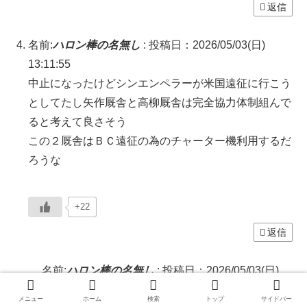
返信
名前:
ハロン棒の名無し
:
投稿日：2026/05/03(日)
13:11:55
中止になったけどシンエンペラーが米国遠征に行こう
としてたし矢作厩舎と高柳厩舎は完全協力体制組んで
ると考えて良さそう
この２厩舎はＢＣ遠征の為のチャーター機利用するだ
ろうな
+22
返信
名前:
ハロン棒の名無し
:
投稿日：2026/05/03(日)
14:56:49
メニュー
ホーム
検索
トップ
サイドバー