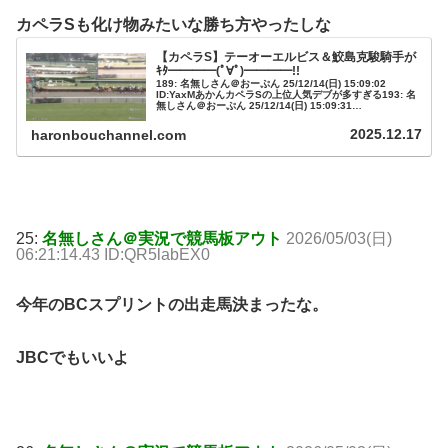
カペラSも化け物みたいな勝ち方やったしな
【カペラS】テーオーエルビス＆鮫島克駿騎手が
ｷﾀ━━━━(ﾟ∀ﾟ)━━━━!!
189: 名無しさん＠おーぷん 25/12/14(日) 15:09:02
ID:YaxMあかんカペラSの上位人気デブが多すぎる193: 名
無しさん＠おーぷん 25/12/14(日) 15:09:31
ID:6F0q>>189ドンフランキー「...
2025.12.17
haronbouchannel.com
25:
名無しさん＠実況で競馬板アウト
2026/05/03(日)
06:21:14.43 ID:QR5labEX0
今年のBCスプリントの出走馬決まったな。
JBCでもいいよ