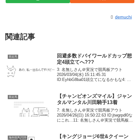
demuchi
関連記事
回避多数ドバイワールドカップ想
競走馬
定4頭立てへ???
3: 名無しさん＠実況で競馬板アウト
2026/03/04(水) 15:11:45.31
ID:EyhbG8ba01頭立てになるかもな4: 名
無しさん＠実況で競馬板アウト
2026/03/04(水) 15:12:26.42 ID:MI2Rv...
【チャンピオンズマイル】ジャン
競走馬
タルマンタル川田騎手13着
7: 名無しさん＠実況で競馬板アウト
2026/04/26(日) 16:50:22.63 ID:jtwgrpdl0な
にこれ…11: 名無しさん＠実況で競馬板ア
ウト 2026/04/26(日) 16:50:28.38
ID:uF9Lmd5Y0...
【キングジョージ6世&クイーン
海外競馬2026