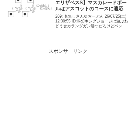
エリザベスS】マスカレードボー
ルはアスコットのコースに適応で
きるのか 他
269: 名無しさん＠おーぷん 26/07/25(土)
12:00:55 ID:iKgJキングジョージは遊ぶわ
どうせカランダガン勝つだろけどベンヴ
ェヌートチェッリーニとマスカレードボ
ールの馬連買う274: 名無しさん＠おーぷ
ん 26/07/...
スポンサーリンク