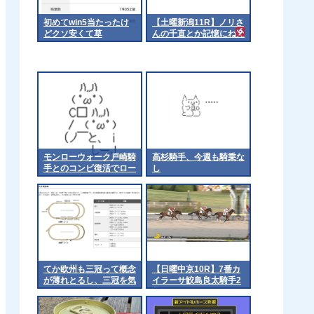
初めてwin5当たったけ
【土曜新潟11R】ノリさ
どクソ安くて草
んの千直とか記憶にねえ
な
モンローウォーク戸崎騎
高杉騎手、今週も騎乗な
手とのコンビ復活でロー
し
ズSへ 他
てか欧州も三冠って概念
【日曜中京10R】7番カ
が薄れとるし、三冠を気
イラーサ鮫島良太騎手2
にするのは日本くらいに
着
なるんやろか 他