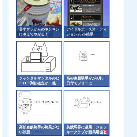
暑すぎぃからのキンキン
アイドルホースオーディ
に冷えてやがる！
ション2026結果
ジャンタルマンタルのヒ
高杉吏麒騎手がが8月6
ーロー列伝確定か 他
日付でフリーに
高杉吏麒騎手の騎乗がな
英競馬界に激震、ジョッ
い状態
キークラブが競馬場協会