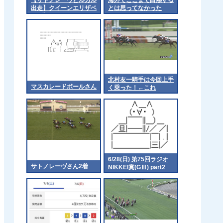
出走】クイーンエリザベ
とは思ってなかった
ス2世ジュビリーS 日
本時間6/20(土)23時40分
発走
北村友一騎手は今回上手
マスカレードボールさん
く乗った！←これ
6/28(日) 第75回ラジオ
サトノレーヴさん2着
NIKKEI賞(GⅢ) part2