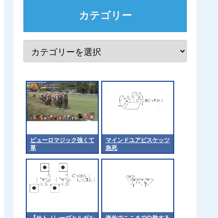
カテゴリー
ピューロマジック強くて
マインドユアビスケッツ
草
急死
【サトノレーヴとルガル
海外でここまで白熱する