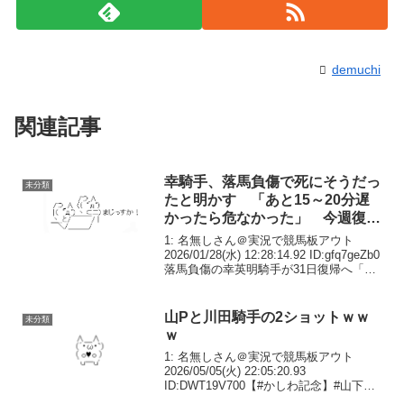
demuchi
関連記事
幸騎手、落馬負傷で死にそうだっ
未分類
たと明かす 「あと15～20分遅
かったら危なかった」 今週復帰
へ
1: 名無しさん＠実況で競馬板アウト
2026/01/28(水) 12:28:14.92 ID:gfq7geZb0
落馬負傷の幸英明騎手が31日復帰へ「死
ぬのかなと思いました」壮絶ケガ克服し
て調教再開昨年11月22日の京都3Rで落
馬。両側の肋...
山Pと川田騎手の2ショットｗｗ
未分類
ｗ
1: 名無しさん＠実況で競馬板アウト
2026/05/05(火) 22:05:20.93
ID:DWT19V700【#かしわ記念】#山下智
久 が表彰式に登場、川田騎手は多くの人