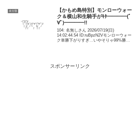
だかりに「山Ｐ待ちでしょうが…」
#keiba #競馬 #ウィル...
【かもめ島特別】モンローウォー
未分類
ク＆横山和生騎手がｷﾀ━━━━(ﾟ
∀ﾟ)━━━━!!
104: 名無しさん 2026/07/19(日)
14:02:44.54 ID:ruBpzN2Vモンローウォー
ク単勝下がりすぎ…いやそりゃ99%勝つ
だろうけど…105: 名無しさん
2026/07/19(日) 14:02:59.49 ID:...
スポンサーリンク