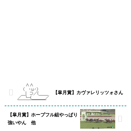
【皐月賞】カヴァレリッツォさん
【皐月賞】ホープフル組やっぱり
強いやん 他