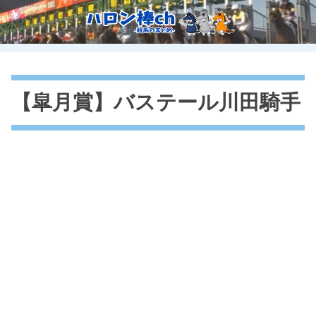
【皐月賞】バステール川田騎手