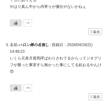
やはり真ん中から内寄りが優位やないかねぇ
+1
返信
名前:
ハロン棒の名無し
:
投稿日：2026/04/19(日)
14:48:23
いくら元皐月賞馬呼ばわりされてるからってジオグリ
フが勝った事実すら無かった事にしてる奴おるやんけ
😠
+6
返信