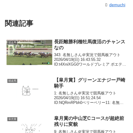
demuchi
関連記事
長距離勝利種牡馬復活のチャンス
競走馬
なの
343: 名無しさん＠実況で競馬板アウト
2026/04/19(日) 16:43:55.32
ID:t4XniXGG0ワールドプレミア ポエティ
ックフレア シスキン リオンディーズ フ
ィエールマン358: 名無しさん＠実況で競
馬板アウト 2...
【皐月賞】グリーンエナジー戸崎
競走馬
騎手
1: 名無しさん＠実況で競馬板アウト
2026/04/19(日) 16:51:24.54
ID:NQRmRPbh0ベリーベリー11: 名無し
さん＠実況で競馬板アウト
2026/04/19(日) 16:56:39.56
ID:ArmazkJf...
皐月賞の中山芝Cコースが超絶前
皐月賞
残りに変貌
9: 名無しさん＠実況で競馬板アウト