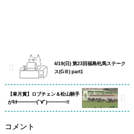
4/19(日) 第23回福島牝馬ステーク
ス(GⅢ) part1
【皐月賞】ロブチェン＆松山騎手
がｷﾀ━━━━(ﾟ∀ﾟ)━━━━!!
コメント