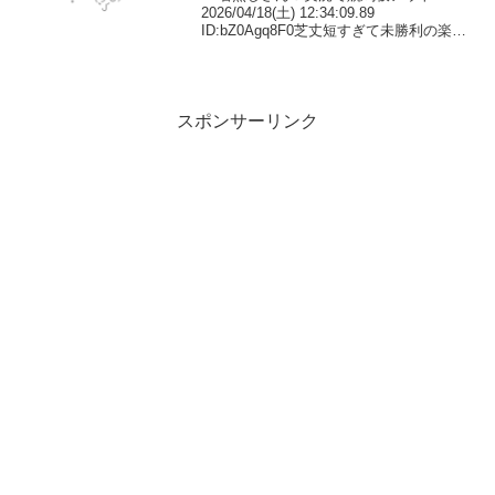
2026/04/18(土) 12:34:09.89
ID:bZ0Agq8F0芝丈短すぎて未勝利の楽逃
げも57秒台11: 名無しさん＠実況で競馬
板アウト 2026/04/18(土) 12:35:56.33...
スポンサーリンク