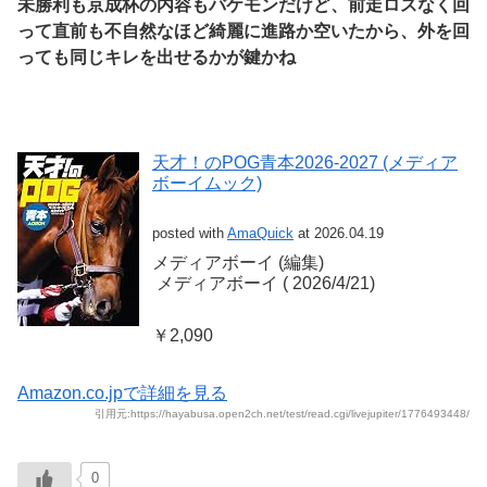
未勝利も京成杯の内容もバケモンだけど、前走ロスなく回
って直前も不自然なほど綺麗に進路か空いたから、外を回
っても同じキレを出せるかが鍵かね
天才！のPOG青本2026-2027 (メディア
ボーイムック)
posted with
AmaQuick
at 2026.04.19
メディアボーイ (編集)
‎ メディアボーイ (‎ 2026/4/21)
￥2,090
Amazon.co.jpで詳細を見る
引用元:https://hayabusa.open2ch.net/test/read.cgi/livejupiter/1776493448/
0