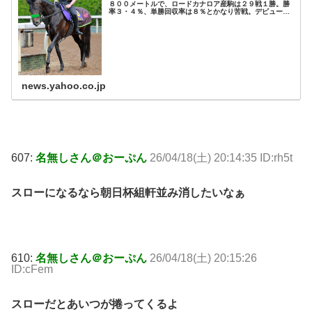
８００メートルで、ロードカナロア産駒は２９戦１勝。勝
率３・４％、単勝回収率は８％とかなり苦戦。デビューか
ら７戦７連対の堅実派でも、血統面の不安は
news.yahoo.co.jp
607:
名無しさん＠おーぷん
26/04/18(土) 20:14:35 ID:rh5t
スローになるなら朝日杯組軒並み消したいなぁ
610:
名無しさん＠おーぷん
26/04/18(土) 20:15:26
ID:cFem
スローだとあいつが捲ってくるよ