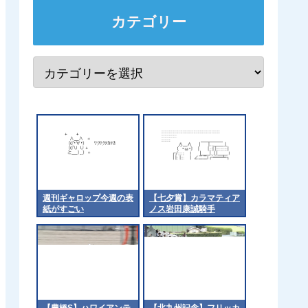
カテゴリー
週刊ギャロップ今週の表
【七夕賞】カラマティア
紙がすごい
ノス岩田康誠騎手
【豊橋S】ハワイアンテ
【北九州記念】フリッカ