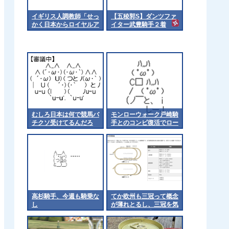
イギリス人調教師「せっ
【五稜郭S】ダンツファ
かく日本からロイヤルア
イター武豊騎手２着
スコッにト来てもらった
のに負かしてすまんw」
むしろ日本は何で競馬バ
モンローウォーク戸崎騎
チクソ受けてるんだろ
手とのコンビ復活でロー
ズSへ 他
高杉騎手、今週も騎乗な
てか欧州も三冠って概念
し
が薄れとるし、三冠を気
にするのは日本くらいに
なるんやろか 他