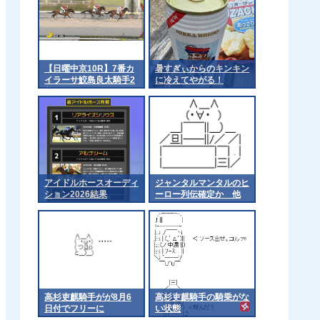
【日曜中京10R】7番カ
暑すぎぃからのキンキン
イラーサ鮫島良太騎手2
に冷えてやがる！
着
アイドルホースオーディ
ジャンタルマンタルのヒ
ション2026結果
ーロー列伝確定か 他
高杉吏麒騎手がが8月6
高杉吏麒騎手の騎乗がな
日付でフリーに
い状態