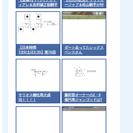
ィアレ＆吉村誠之助騎手
ージャブ＆松山騎手がｷﾀ
がｷﾀ━━━━(ﾟ
━━━━(ﾟ∀ﾟ)━━━━!!
∀ﾟ)━━━━!!
【日本時間
ダート走ってたシックス
7/25(土)23:35】第76回
ペンスさん
キングジョージ6世&ク
イーンエリザベスステー
クス(G1) Part2
サリオス種牡馬大成
藤田晋オーナーの2・9
功！！！！
億円馬ジャンゴッドは7
月5日の小倉でデビュー
鞍上は川田騎手