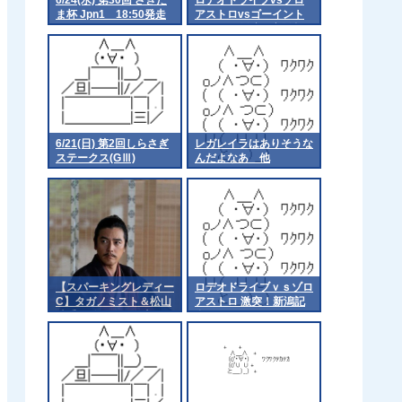
ま杯 Jpn1 18:50発走
アストロvsゴーイント
ゥスカイ 激突！新潟記
念
6/21(日) 第2回しらさぎ
レガレイラはありそうな
ステークス(GⅢ)
んだよなあ 他
【スパーキングレディー
ロデオドライブｖｓゾロ
C】タガノミスト＆松山
アストロ 激突！新潟記
騎手がｷﾀ━━━━(ﾟ
念(Ｇ3)
∀ﾟ)━━━━!!