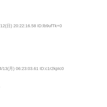
/12(日) 20:22:16.58 ID:lb9ufTk+0
4/13(月) 06:23:03.61 ID:c1r2kpIc0
）