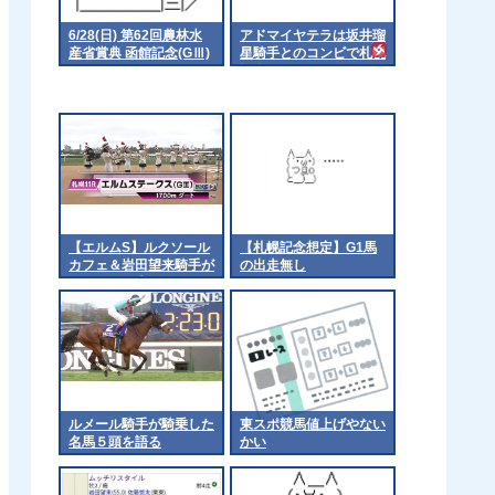
6/28(日) 第62回農林水
アドマイヤテラは坂井瑠
産省賞典 函館記念(GⅢ)
星騎手とのコンビで札幌
part2
記念へ
【エルムS】ルクソール
【札幌記念想定】G1馬
カフェ＆岩田望来騎手が
の出走無し
ｷﾀ━━━━(ﾟ
∀ﾟ)━━━━!!
ルメール騎手が騎乗した
東スポ競馬値上げやない
名馬５頭を語る
かい