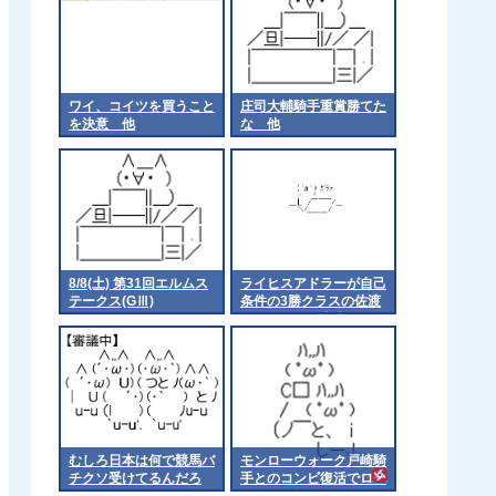
ワイ、コイツを買うこと
庄司大輔騎手重賞勝てた
を決意 他
な 他
8/8(土) 第31回エルムス
ライヒスアドラーが自己
テークス(GⅢ)
条件の3勝クラスの佐渡
ステークスに出走
むしろ日本は何で競馬バ
モンローウォーク戸崎騎
チクソ受けてるんだろ
手とのコンビ復活でロー