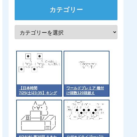
カテゴリー
【日本時間
ワールドプレミア 種付
7/25(土)23:35】キング
け頭数120頭超え
ジョージ6世&クイーン
エリザベスステークス
【馬券発売対象】
6/24(水) 第30回 さきた
ロデオドライブvsゾロ