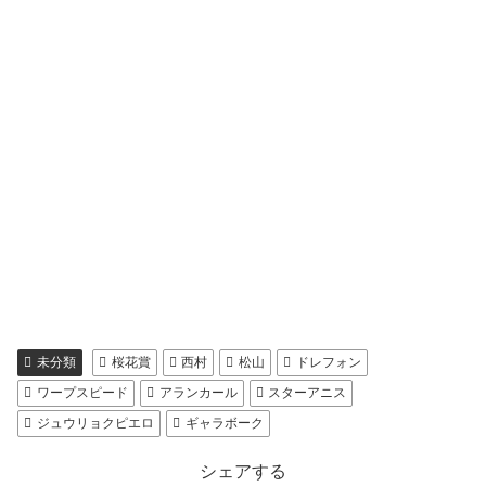
未分類
桜花賞
西村
松山
ドレフォン
ワープスピード
アランカール
スターアニス
ジュウリョクピエロ
ギャラボーク
シェアする