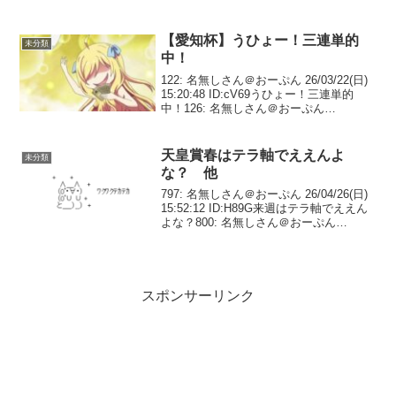
はルメール騎手とのコンビでジュライCへ
— 週刊Gallop（Weekly Gallop） (@gall...
【愛知杯】うひょー！三連単的
未分類
中！
122: 名無しさん＠おーぷん 26/03/22(日)
15:20:48 ID:cV69うひょー！三連単的
中！126: 名無しさん＠おーぷん
26/03/22(日) 15:21:01 ID:aLNE>>122マジ
で？132: 名無しさん＠お...
天皇賞春はテラ軸でええんよ
未分類
な？ 他
797: 名無しさん＠おーぷん 26/04/26(日)
15:52:12 ID:H89G来週はテラ軸でええん
よな？800: 名無しさん＠おーぷん
26/04/26(日) 15:52:30 ID:RHlN>>797エリ
キングや😤806: 名無...
スポンサーリンク