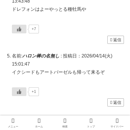
13:43:48
ドレフォンはよーやっとる種牡馬や
+7
返信
名前:
ハロン棒の名無し
:
投稿日：2026/04/14(火)
15:01:47
イクシードもアートバーゼルも帰って来るぞ
+1
返信
名前:
ハロン棒の名無し
:
投稿日：2026/04/14(火)
15:02:14
メニュー
ホーム
検索
トップ
サイドバー