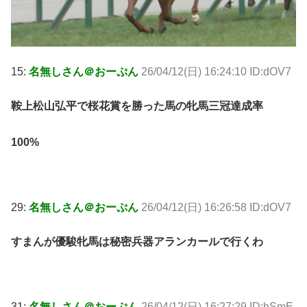
15:
名無しさん＠おーぷん
26/04/12(日) 16:24:10 ID:dOV7
鞍上松山弘平で桜花賞を勝った馬の牝馬三冠達成率
100%
29:
名無しさん＠おーぷん
26/04/12(日) 16:26:58 ID:dOV7
すまんが優駿牝馬は秘密兵器アランカールで行くわ
31:
名無しさん＠おーぷん
26/04/12(日) 16:27:29 ID:hSmE