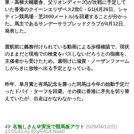
東・高柳大輔厩舎、父リオンディーズ)が次戦に予定して
いた香港のクイーンエリザベス2世C・G1(4月26日、シャ
ティン競馬場・芝2000メートル)を回避することが分かっ
た。馬主であるサンデーサラブレッドクラブが4月12日、
発表した。
渡航前に義務付けられている動画による歩様確認で、現状
のままだと現地での検査をパスしないだろうとの指摘を、
主催者から受けたため。週明けに滋賀・ノーザンファーム
しがらきに放牧へ出る予定となっている。
昨年、皐月賞と有馬記念を勝った同馬は今年の始動予定だ
ったドバイ・ターフを回避。その後に香港に矛先を切り替
えていたが、出走はかなわなかった。
49:
名無しさん＠実況で競馬板アウト
2026/04/12(日)
13:05:41.42 ID:yRAUFNoe0