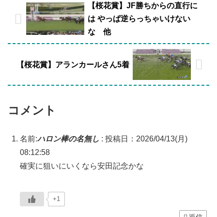
【桜花賞】JF勝ちからの直行に
は やっぱ逆らっちゃいけない
な 他
【桜花賞】アランカールさん5着
コメント
名前:
ハロン棒の名無し
:
投稿日：2026/04/13(月)
08:12:58
確実に狙いにいくなら安田記念かな
+1
返信