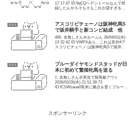
17:17:47 ID:9qCQヘデントールなんで登
録したんやろそもそもこれが謎すぎる
252: 名無しさん＠おーぷん 25/12/17(水)
17:18:35 ID:lqNb>>251...
アスコリピチェーノは阪神牝馬S
競走馬
で坂井騎手と新コンビ結成 他
495: 名無しさん＠おーぷん 26/04/01(水)
13:32:42 ID:VWPXあら、これは意外#ア
スコリピチェーノ は阪神牝馬Sで坂井瑠
星と新コンビ結成— 東スポ競馬
(@tospo_keiba) April 1, 2026496...
ブルーダイヤモンドスタッドが日
競走馬
本に初めて繁殖牝馬を送る
1: 名無しさん＠実況で競馬板アウト
2026/02/26(木) 21:51:39.73
ID:fCSWzaua0英米に拠点を置くブルーダ
イヤモンドスタッドがキタサンブラック
と、G1ナタルマS覇者アブスコンドを交
配へ。同スタッドが日本に繁殖...
スポンサーリンク