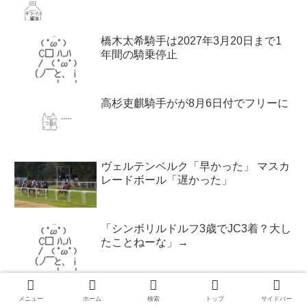
橋木太希騎手は2027年3月20日まで1
年間の騎乗停止
高杉吏麒騎手がが8月6日付でフリーに
ヴェルテンベルク「早かった」 マスカ
レードボール「遅かった」
「シンボリルドルフ3歳でJC3着？大し
たことねーな」→
メニュー
ホーム
検索
トップ
サイドバー