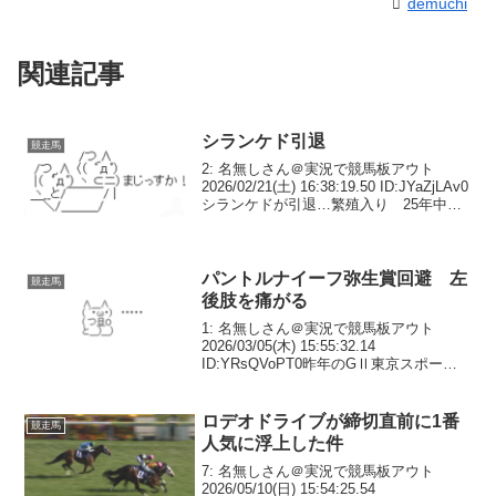
demuchi
関連記事
シランケド引退
競走馬
2: 名無しさん＠実況で競馬板アウト
2026/02/21(土) 16:38:19.50 ID:JYaZjLAv0
シランケドが引退…繁殖入り 25年中山
牝馬S、新潟記念V 昨年天皇賞・秋4着
がラストラン4: 名無しさん＠実況で競馬
板アウト ...
パントルナイーフ弥生賞回避 左
競走馬
後肢を痛がる
1: 名無しさん＠実況で競馬板アウト
2026/03/05(木) 15:55:32.14
ID:YRsQVoPT0昨年のGⅡ東京スポーツ
杯2歳S勝ち馬で、8日のGⅡ弥生賞で復帰
を果たす予定だったパントルナイーフ
（牡3・木村）は、同レースへの...
ロデオドライブが締切直前に1番
競走馬
人気に浮上した件
7: 名無しさん＠実況で競馬板アウト
2026/05/10(日) 15:54:25.54