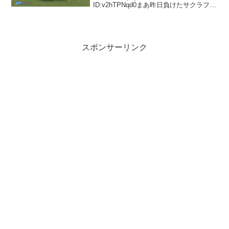
ID:v2hTPNqd0まあ昨日負けたサクラファ
レルも直前に一気に買われてたからなも
う重賞レベルの売上のレースでもガンガ
ン動くね12: 名無しさん＠実...
スポンサーリンク