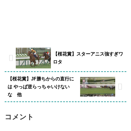
【桜花賞】スターアニス強すぎワ
ロタ
【桜花賞】JF勝ちからの直行に
は やっぱ逆らっちゃいけない
な 他
コメント