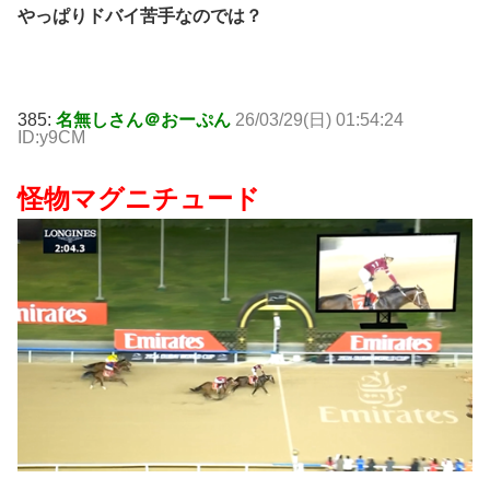
やっぱりドバイ苦手なのでは？
385:
名無しさん＠おーぷん
26/03/29(日) 01:54:24
ID:y9CM
怪物マグニチュード