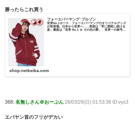
勝ったらこれ買う
フォーエバーヤング･ブルゾン
世界No.1ホース フォーエバーヤングのオリジナルグッズ
が初登場。日本から世界へ……表面は「常に挑戦し続ける
姿」裏面は「世界 No.1 ＆ その先の夢」、世界一の称号を
手にしてなお更なる高みを目指すフォーエバーヤングをデ
ザインしたオリジナル...
shop.netkeiba.com
368:
名無しさん＠おーぷん
26/03/29(日) 01:53:36 ID:vys3
エバヤン首のフリがデカい