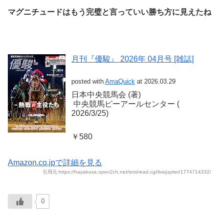
マグニチュードはもう完璧と言っていい勝ち方に見えたね
月刊『優駿』 2026年 04月号 [雑誌]
posted with
AmaQuick
at 2026.03.29
日本中央競馬会 (著)
‎ 中央競馬ピーアールセンター (‎
2026/3/25)
￥580
Amazon.co.jpで詳細を見る
引用元:https://hayabusa.open2ch.net/test/read.cgi/livejupiter/1774714332/
0