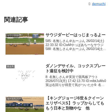
demuchi
関連記事
サウジダービーはっじまっるよー
サウジ2026
585: 名無しさん＠おーぷん 26/02/14(土)
22:33:32 ID:CteMやっぱあちーなサウジ
588: 名無しさん＠おーぷん 26/02/14(土)
22:34:01 ID:jIsGほぼ猛暑日やんけ623: 名
無しさん＠おーぷ...
ダノンデサイル、コックスプレー
競走馬
ト遠征を検討中
8: 名無しさん＠実況で競馬板アウト
2026/07/13(月) 17:42:13.70 ID:mlbtJuMs0
実は右回りが得意て気がついたか9: 名無
しさん＠実況で競馬板アウト
2026/07/13(月) 17:42:59.55 ID:...
【キングジョージ6世＆クイーン
海外競馬2026
エリザベスS】ラップからしても
もう日本と別物やな 他