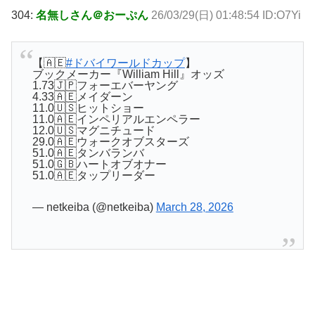
304:
名無しさん＠おーぷん
26/03/29(日) 01:48:54 ID:O7Yi
【🇦🇪
#ドバイワールドカップ
】
ブックメーカー『William Hill』オッズ
1.73🇯🇵フォーエバーヤング
4.33🇦🇪メイダーン
11.0🇺🇸ヒットショー
11.0🇦🇪インペリアルエンペラー
12.0🇺🇸マグニチュード
29.0🇦🇪ウォークオブスターズ
51.0🇦🇪タンバランバ
51.0🇬🇧ハートオブオナー
51.0🇦🇪タップリーダー
— netkeiba (@netkeiba)
March 28, 2026