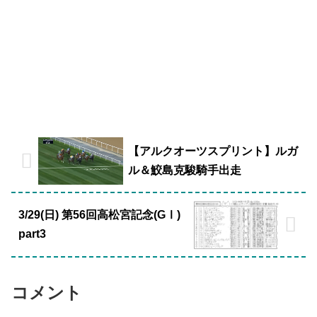
【アルクオーツスプリント】ルガ
ル＆鮫島克駿騎手出走
3/29(日) 第56回高松宮記念(GⅠ)
part3
コメント