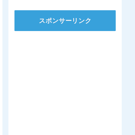
ンダガンは登録無しで再
来日の可能性高まる
スポンサーリンク