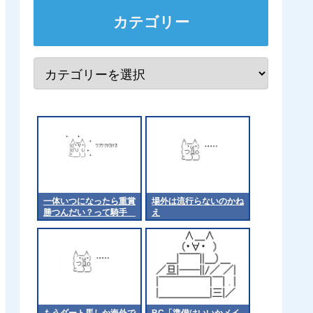
カテゴリー
一体いつになったら重賞
場外は流行らないのかね
勝つんだい？って騎手
え
他
もうダート馬しか海外で
BC「準備はいいかメイ