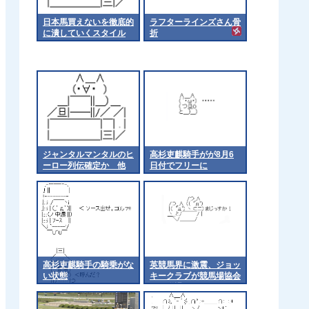
日本馬買えないを徹底的
ラフターラインズさん骨
に潰していくスタイル
折
ジャンタルマンタルのヒ
高杉吏麒騎手がが8月6
ーロー列伝確定か 他
日付でフリーに
高杉吏麒騎手の騎乗がな
英競馬界に激震、ジョッ
い状態
キークラブが競馬場協会
から脱退