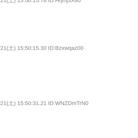
/21(土) 15:50:15.76 ID:Htyhj3X60
/21(土) 15:50:15.30 ID:Bzxwqaz00
/21(土) 15:50:31.21 ID:WNZDmTrN0