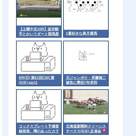
【土曜中京10R】坂井騎
1番好きな皐月賞馬
手とかいうダート競馬星
人
8/9(日) 第62回CBC賞
元ジャンポケ・斉藤慎二
(GⅢ) part1
被告に懲役7年求刑
コックスプレート予備登
北海道新聞杯クイーンス
録発表、噂のあったカラ
テークス(GⅢ) 反省会