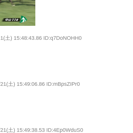
21(土) 15:48:43.86 ID:q7DoNOHH0
/21(土) 15:49:06.86 ID:mBpsZIPr0
/21(土) 15:49:38.53 ID:4Ep0WduS0