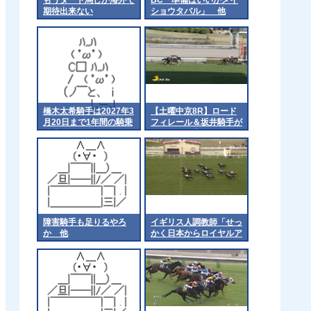
期待出来ない
ショウタバル」 他
橋木太希騎手は2027年3
【土曜中京8R】ロード
月20日まで1年間の騎乗
フィレール＆坂井騎手が
停止
ｷﾀ━━━━(ﾟ
∀ﾟ)━━━━!!
障害騎手も足りるやろ
イギリス人調教師「せっ
か 他
かく日本からロイヤルア
スコッにト来てもらった
のに負かしてすまんw」