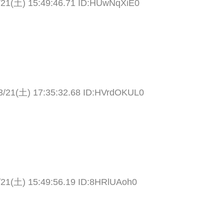
/21(土) 15:49:46.71 ID:HUwNqXiE0
3/21(土) 17:35:32.68 ID:HVrdOKUL0
/21(土) 15:49:56.19 ID:8HRlUAoh0