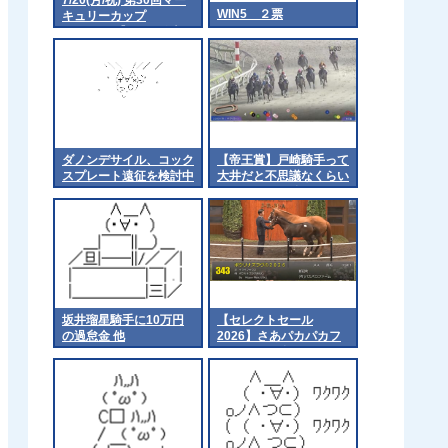
WIN5 ２票
キュリーカップ
（Jpn3）【18:15発走予
定】
ダノンデサイル、コック
【帝王賞】戸崎騎手って
スプレート遠征を検討中
大井だと不思議なくらい
巧いわよね 他
坂井瑠星騎手に10万円
【セレクトセール
の過怠金 他
2026】さあパカパカフ
ァームだ 他