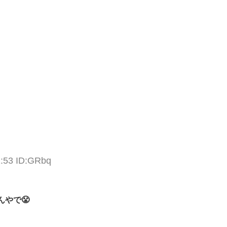
1:53 ID:GRbq
やで😤