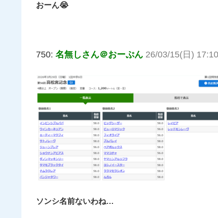
おーん😭
750:
名無しさん＠おーぷん
26/03/15(日) 17:1
ソンシ名前ないわね…