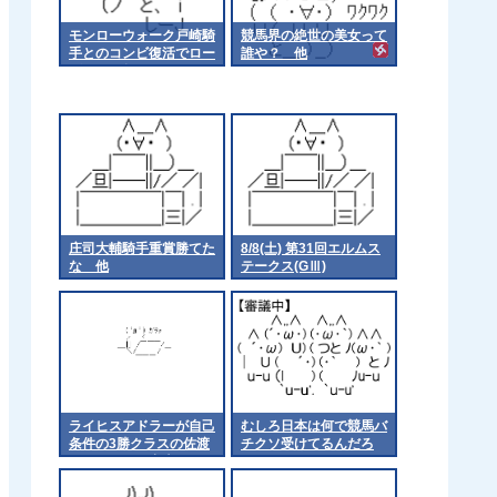
モンローウォーク戸崎騎
競馬界の絶世の美女って
手とのコンビ復活でロー
誰や？ 他
ズSへ 他
庄司大輔騎手重賞勝てた
8/8(土) 第31回エルムス
な 他
テークス(GⅢ)
ライヒスアドラーが自己
むしろ日本は何で競馬バ
条件の3勝クラスの佐渡
チクソ受けてるんだろ
ステークスに出走