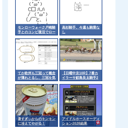
モンローウォーク戸崎騎
高杉騎手、今週も騎乗な
手とのコンビ復活でロー
し
ズSへ 他
てか欧州も三冠って概念
【日曜中京10R】7番カ
が薄れとるし、三冠を気
イラーサ鮫島良太騎手2
にするのは日本くらいに
着
なるんやろか 他
暑すぎぃからのキンキン
アイドルホースオーディ
に冷えてやがる！
ション2026結果