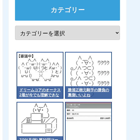
カテゴリー
ドリームコアのオークス
勝浦正樹元騎手の勝負の
2着が今でも理解できな
裏側いいよね
い
7/20(月/祝) 第30回マー