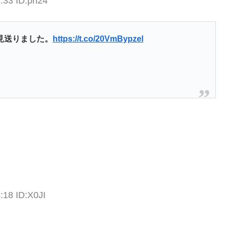
:33 ID:pn24
見送りました。
https://t.co/20VmBypzel
:18 ID:X0JI