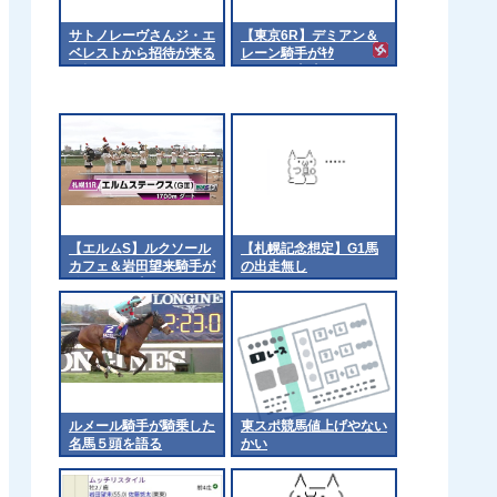
サトノレーヴさんジ・エ
【東京6R】デミアン＆
ベレストから招待が来る
レーン騎手がｷﾀ
も拒否
━━━━(ﾟ∀ﾟ)━━━━!!
【エルムS】ルクソール
【札幌記念想定】G1馬
カフェ＆岩田望来騎手が
の出走無し
ｷﾀ━━━━(ﾟ
∀ﾟ)━━━━!!
ルメール騎手が騎乗した
東スポ競馬値上げやない
名馬５頭を語る
かい