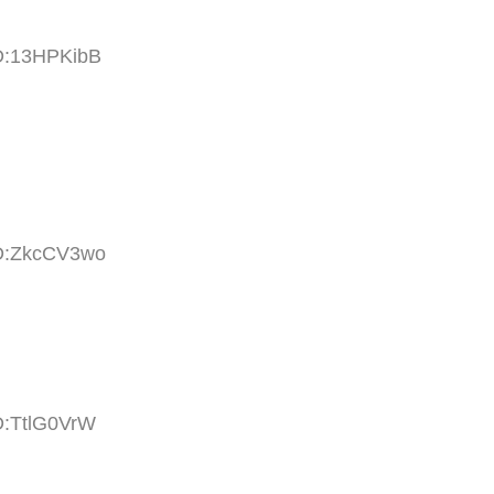
ID:13HPKibB
ID:ZkcCV3wo
D:TtlG0VrW