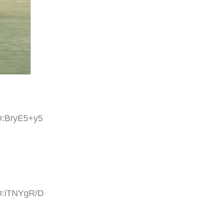
D:BryE5+y5
ID:iTNYgR/D