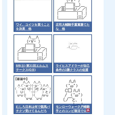
ワイ、コイツを買うこと
庄司大輔騎手重賞勝てた
を決意 他
な 他
8/8(土) 第31回エルムス
ライヒスアドラーが自己
テークス(GⅢ)
条件の3勝クラスの佐渡
ステークスに出走
むしろ日本は何で競馬バ
モンローウォーク戸崎騎
チクソ受けてるんだろ
手とのコンビ復活でロー