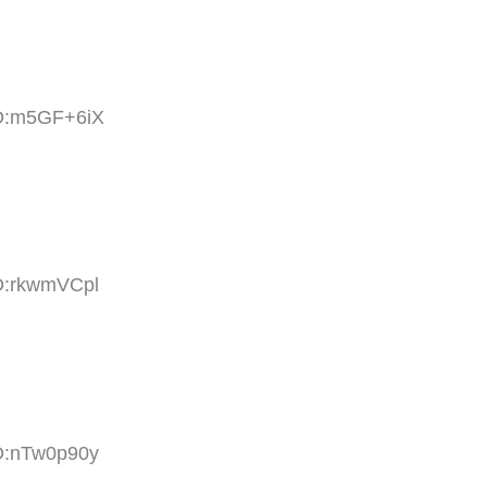
ID:m5GF+6iX
ID:rkwmVCpl
ID:nTw0p90y