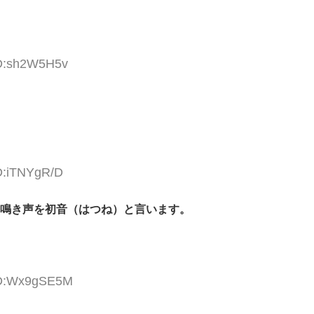
ID:sh2W5H5v
ID:iTNYgR/D
 の鳴き声を初音（はつね）と言います。
 ID:Wx9gSE5M