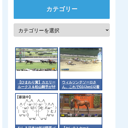
カテゴリー
【ひまわり賞】カエリー
ウィルソンテソーロさ
ルークス＆松山騎手がｷﾀ
ん、これでG1(Jpn1)2着
━━━━(ﾟ∀ﾟ)━━━━!!
8回目 他
むしろ日本は何で競馬バ
【セレクトセール