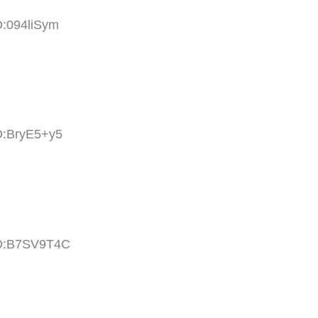
D:094liSym
D:BryE5+y5
ID:B7SV9T4C