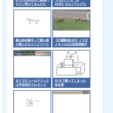
チクソ受けてるんだろ
2026】モルトアレグロ
の2025（父シニスター
ミニスター）1億5千万
円で落札 他
横山和生騎手って勝ち鞍
【日曜新潟12R】ミサダ
の割にかなりハイペース
メキメル&江田照男騎手
でG1勝っとるよな 他
がｷﾀ━━━━(ﾟ
∀ﾟ)━━━━!!
まじでピューロマジック
G1まで勝ってしまった
は平坦求めてvsカーイ
珍名馬
ンライジングをやれ