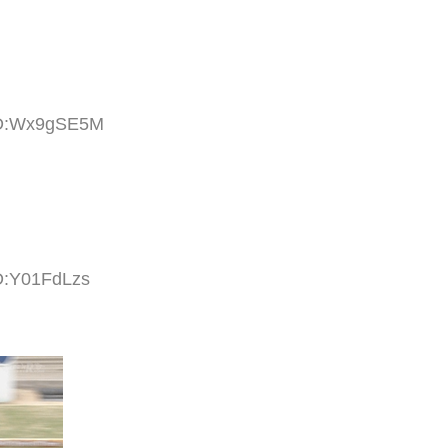
 ID:Wx9gSE5M
ID:Y01FdLzs