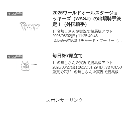
「体が立派になってきて、どれだけ調教
やっても減らなくなってきた」もう繁...
2026ワールドオールスタージョ
その他2026
ッキーズ（WASJ）の出場騎手決
定！（外国騎手）
1: 名無しさん＠実況で競馬板アウト
2026/08/02(日) 11:25:40.46
ID:5w/w9Y9C0リチャード・フーリー（40
＝南アフリカ）ラファエル・ヘルナンデ
ス（41＝カナダ、プエルトリコ出身）ダ
ミアン・レーン（32＝オー...
毎日杯7頭立て
その他2026
1: 名無しさん＠実況で競馬板アウト
2026/03/27(金) 16:25:31.29 ID:j/yB7OLS0
重賞で7頭2: 名無しさん＠実況で競馬板ア
ウト 2026/03/27(金) 16:26:48.73
ID:p84ifMJK0チ...
スポンサーリンク