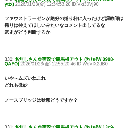
yttx)
2026/01/23(金) 12:34:53.28 ID:Vxt30Vj90
ファウストラーゼンが絶好の捲り枠に入ったけど調教師は
捲りは控えてほしいみたいなコメント出してるな
武史がどう判断するか
330:
名無しさん＠実況で競馬板アウト (ﾜｯﾁｮｲW 0908-
QAFO)
2026/01/23(金) 12:55:20.46 ID:WoVIX2dB0
いや～ムズいねこれ
どれも微妙
ノースブリッジは状態どうですか？
331:
名無しさん＠実況で競馬板アウト (ﾜｯﾁｮｲW 13c9-