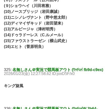
(９)ショウヘイ（川田将雅）
(10)ノースブリッジ（岩田康誠）
(11)ニシノレヴナント（野中悠太郎）
(12)ディマイザキッド（岩田望来）
(13)アルビージャ（津村明秀）
(14)ドゥラドーレス（C.ルメール）
(15)ファウストラーゼン（横山武史）
(16)エヒト（菅原明良）
325:
名無しさん＠実況で競馬板アウト (ﾜｯﾁｮｲ fb9d-c9ex)
2026/01/23(金) 12:27:58.62 ID:joxD5F/x0
キング旋風
326:
名無しさん＠実況で競馬板アウト (ﾜｯﾁｮｲW 2b64-