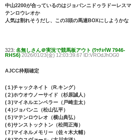
中山2200が合っているのはジョバンニドゥラドーレスマ
テンロウレオか
人気は割れそうだし、この3頭の馬連BOXにしようかな
323:
名無しさん＠実況で競馬板アウト (ﾜｯﾁｮｲW 7946-
RHS6)
2026/01/23(金) 12:03:39.67 ID:VROdJhOG0
AJCC枠順確定
(１)チャックネイト（R.キング）
(２)ホウオウノーサイド（杉原誠人）
(３)マイネルエンペラー（戸崎圭太）
(４)ジョバンニ（松山弘平）
(５)マテンロウレオ（横山典弘）
(６)サンストックトン（松岡正海）
(７)マイネルメモリー（佐々木大輔）
(８)アウスヴァール（古川吉洋）