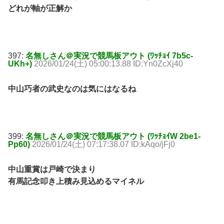
どれが軸が正解か
397:
名無しさん＠実況で競馬板アウト (ﾜｯﾁｮｲ 7b5c-
UKh+)
2026/01/24(土) 05:00:13.88 ID:Yn0ZcXj40
中山巧者の武史なのは気にはなるね
399:
名無しさん＠実況で競馬板アウト (ﾜｯﾁｮｲW 2be1-
Pp60)
2026/01/24(土) 07:17:38.07 ID:kAqo/jFj0
中山重賞は戸崎で決まり
有馬記念叩き上積み見込めるマイネル