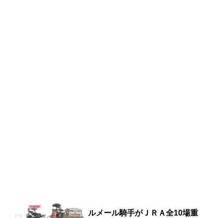
ルメール騎手がＪＲＡ全10場重