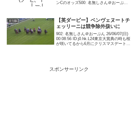
ンCのオッズ500: 名無しさん＠おーぷん
26/06/06(土) 20:06:32 ID:0A.iu.L10小頭数
やけど良...
【英ダービー】ベンヴェヌートチ
未分類
ェッリーニは競争除外扱いに
902: 名無しさん＠おーぷん 26/06/07(日)
00:08:56 ID:j0.hk.L24東京大賞典の時も桜
が咲いてるから6月にクリスマスデートが
勝っても問題ないぞ903: 名無しさん＠お
ーぷん 26/06/07(日) 00:09:...
スポンサーリンク