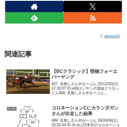
demuchi
関連記事
【BCクラシック】怪物フォーエ
未分類
バーヤング
937: 名無しさん＠おーぷん 25/11/02(日)
07:30:07 ID:eiWjエバヤンの賞金どうなっ
たん968: 名無しさん＠おーぷん
25/11/02(日) 07:31:23 ID:YoYIサウジ民も
絶頂しとるやろな969: 名...
コロネーションCにカランダガン
未分類
さんが出走した結果
499: 名無しさん＠おーぷん 26/06/06(土)
20:02:44 ID:Jh.j4.L15本日のコロネーショ