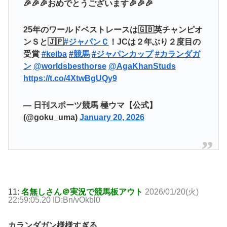
🎉🎉🎉おめでとうございます🎉🎉🎉
25年のワールドベストレースは🇬🇧英チャンピオ
ンＳと🇯🇵
#ジャパンＣ
！JCは２年ぶり２度目の
受賞
#keiba
#競馬
#ジャパンカップ
#カランダガ
ン
@worldsbesthorse
@AgaKhanStuds
https://t.co/4XtwBgUQy9
— 日刊スポーツ競馬 極ウマ【公式】
(@goku_uma)
January 20, 2026
11:
名無しさん＠実況で競馬板アウト
2026/01/20(火)
22:59:05.20 ID:Bn/vOkbl0
カランダガン様様すぎる