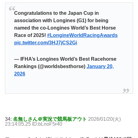
Congratulations to the Japan Cup in
association with Longines (G1) for being
named the co-Longines World’s Best Horse
Race of 2025!
#LongineWorldRacingAwards
pic.twitter.com/3HJ7jCS2Gi
— IFHA’s Longines World’s Best Racehorse
Rankings (@worldsbesthorse)
January 20,
2026
34:
名無しさん＠実況で競馬板アウト
2026/01/20(火)
23:14:05.25 ID:bLnoF5r40