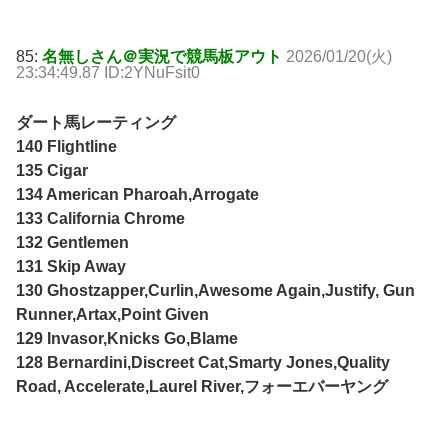
85:
名無しさん＠実況で競馬板アウト
2026/01/20(火)
23:34:49.87 ID:2YNuFsit0
ダート馬レーティング
140 Flightline
135 Cigar
134 American Pharoah,Arrogate
133 California Chrome
132 Gentlemen
131 Skip Away
130 Ghostzapper,Curlin,Awesome Again,Justify, Gun
Runner,Artax,Point Given
129 Invasor,Knicks Go,Blame
128 Bernardini,Discreet Cat,Smarty Jones,Quality
Road, Accelerate,Laurel River,フォーエバーヤング