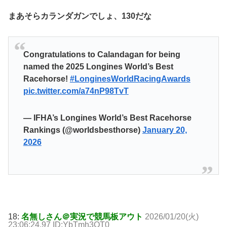
まあそらカランダガンでしょ、130だな
Congratulations to Calandagan for being
named the 2025 Longines World’s Best
Racehorse!
#LonginesWorldRacingAwards
pic.twitter.com/a74nP98TvT
— IFHA’s Longines World’s Best Racehorse
Rankings (@worldsbesthorse)
January 20,
2026
18:
名無しさん＠実況で競馬板アウト
2026/01/20(火)
23:06:24.97 ID:YbTmh3OT0