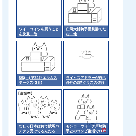
ワイ、コイツを買うこと
庄司大輔騎手重賞勝てた
を決意 他
な 他
8/8(土) 第31回エルムス
ライヒスアドラーが自己
テークス(GⅢ)
条件の3勝クラスの佐渡
ステークスに出走
むしろ日本は何で競馬バ
モンローウォーク戸崎騎
チクソ受けてるんだろ
手とのコンビ復活でロー