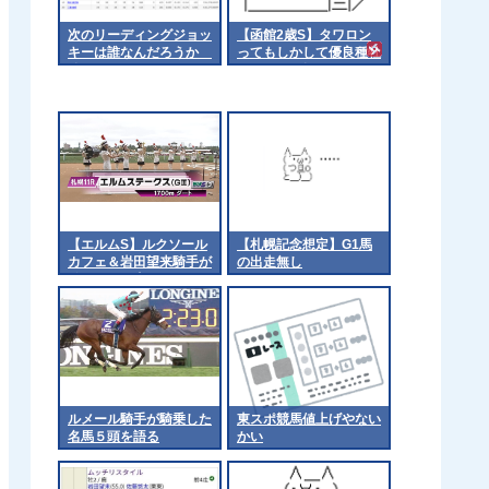
次のリーディングジョッ
【函館2歳S】タワロン
キーは誰なんだろうか
ってもしかして優良種牡
他
馬では? 他
【エルムS】ルクソール
【札幌記念想定】G1馬
カフェ＆岩田望来騎手が
の出走無し
ｷﾀ━━━━(ﾟ
∀ﾟ)━━━━!!
ルメール騎手が騎乗した
東スポ競馬値上げやない
名馬５頭を語る
かい