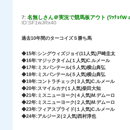
7:
名無しさん＠実況で競馬板アウト (ﾜｯﾁｮｲW a7a
ID:SF1wJRx40
過去10年間のターコイズＳ勝ち馬
◆15年:シングウィズジョイ(11人気)戸崎圭太
◆16年:マジックタイム(１人気)C.ルメール
◆17年:ミスパンテール(５人気)横山典弘
◆18年:ミスパンテール(５人気)横山典弘
◆19年:コントラチェック(３人気)C.ルメール
◆20年:スマイルカナ(１人気)柴田大知
◆21年:ミスニューヨーク(４人気)M.デムーロ
◆22年:ミスニューヨーク(２人気)M.デムーロ
◆23年:フィアスプライド(１人気)C.ルメール
◆24年:アルジーヌ(２人気)西村淳也