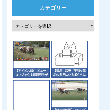
カテゴリー
【アイビスSD】ピュー
【競馬】武豊「平和な競
ロマジック＆田辺騎手が
馬の世界にいるボクらに
ｷﾀ━━━━(ﾟ
なにかできることがない
∀ﾟ)━━━━!!
か、仲間と相談した
い」 被災地に思いを馳
せる [冬月記者★]
【猪苗代特別】アロンズ