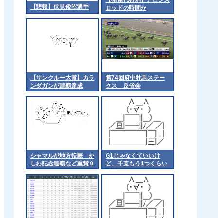
【悲報】伏見俊昭選手
ロッドの時間か
【サンクルー大賞】カラ
第74回府中牝馬ステー
ンダガンが連覇達成
クス 反省会
シャマルが地方転厩 か
G1じゃなくていいけ
しわ記念連覇など重賞９
ど、千直もう1つくらい
勝
重賞あってもええよな
他