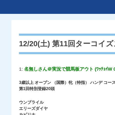
12/20(土) 第11回ターコイ
1:
名無しさん＠実況で競馬板アウト (ﾜｯﾁｮｲW 0b2
3歳以上 オープン （国際）牝（特指） ハンデ コース
第1回特別登録20頭
ウンブライル
エリーズダイヤ
カピリナ