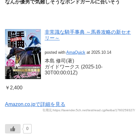
なんか優男で気難しそうなボンドガールに合いそう
非常識な騎手事典 ～馬券攻略の新セオ
リー～
posted with
AmaQuick
at 2025.10.14
本島 修司(著)
ガイドワークス (2025-10-
30T00:00:01Z)
￥2,400
Amazon.co.jpで詳細を見る
引用元:https://lavender.5ch.net/test/read.cgi/keiba/1760259327/
0