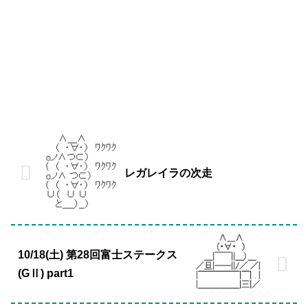
レガレイラの次走
10/18(土) 第28回富士ステークス
(GⅡ) part1