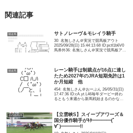
関連記事
サトノレーヴ＆モレイラ騎手
競走馬
30: 名無しさん＠実況で競馬板アウト
2025/09/28(日) 15:44:13.68 ID:pctl1b6V0
馬券外36: 名無しさん＠実況で競馬板アウ
ト 2025/09/28(日) 15:45:09.25
ID:rXSBKUng0モ...
レーン騎手は制裁点が16点に達し
競走馬
たため2027年のJRA短期免許は1
か月短縮 他
454: 名無しさん＠おーぷん 26/05/31(日)
17:47:36 ID:cA.yt.L46毎年ダービー終わ
るともう来週から新馬戦始まるのかな
ぁ…ってなる487: 名無しさん＠おーぷん
26/05/31(日) 17:51:34 ID:...
【立雲峡S】スイープアワーズ＆
その他2026
国分優作騎手がｷﾀ━━━━(ﾟ
∀ﾟ)━━━━!!