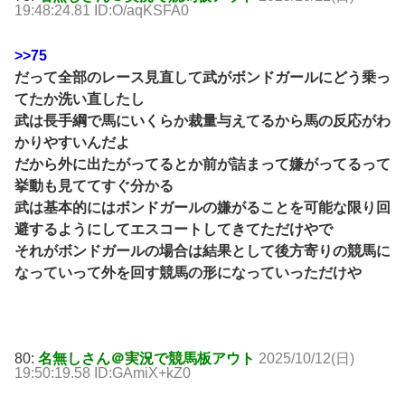
19:48:24.81 ID:O/aqKSFA0
>>75
だって全部のレース見直して武がボンドガールにどう乗っ
てたか洗い直したし
武は長手綱で馬にいくらか裁量与えてるから馬の反応がわ
かりやすいんだよ
だから外に出たがってるとか前が詰まって嫌がってるって
挙動も見ててすぐ分かる
武は基本的にはボンドガールの嫌がることを可能な限り回
避するようにしてエスコートしてきてただけやで
それがボンドガールの場合は結果として後方寄りの競馬に
なっていって外を回す競馬の形になっていっただけや
80:
名無しさん＠実況で競馬板アウト
2025/10/12(日)
19:50:19.58 ID:GAmiX+kZ0